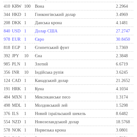
410
KRW
100
Вона
2.2964
344
HKD
1
Гонконгівський долар
3.4969
208
DKK
1
Данська крона
4.1481
840
USD
1
Долар США
27.2747
978
EUR
1
Євро
30.8450
818
EGP
1
Єгипетський фунт
1.7369
392
JPY
10
Єна
2.3848
985
PLN
1
Злотий
6.6719
356
INR
10
Індійська рупія
3.6245
124
CAD
1
Канадський долар
21.2652
191
HRK
1
Куна
4.1034
484
MXN
1
Мексиканське песо
1.3174
498
MDL
1
Молдовський лей
1.5298
376
ILS
1
Новий ізраїльський шекель
8.6482
554
NZD
1
Новозеландський долар
18.5768
578
NOK
1
Норвезька крона
3.0801