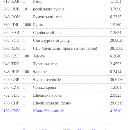
710
ZAR
1
Ренд
1.7351
643
RUB
10
російських рублів
3.7090
946
RON
1
Румунський лей
6.2315
360
IDR
1000
Рупія
1.9160
682
SAR
1
Саудівський ріял
7.2624
702
SGD
1
Сінгапурський долар
20.0623
960
XDR
1
СПЗ (спеціальні права запозичення)
38.1566
398
KZT
100
Теньге
6.2640
949
TRY
1
Турецька ліра
2.4593
348
HUF
100
Форинт
8.3414
826
GBP
1
Фунт стерлінгів
36.6176
203
CZK
1
Чеська крона
1.2301
752
SEK
1
Шведська крона
2.9923
756
CHF
1
Швейцарський франк
29.6319
156
CNY
1
Юань Женьміньбі
4.2810