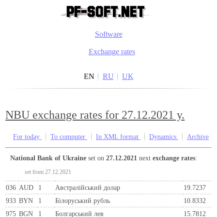
Software
Exchange rates
EN
RU
UK
NBU exchange rates for 27.12.2021 y.
For today
To computer
In XML format
Dynamics
Archive
National Bank of Ukraine
set on
27.12.2021
next
exchange rates
:
set from 27.12.2021
036
AUD
1
Австралійський долар
19.7237
933
BYN
1
Бiлоруський рубль
10.8332
975
BGN
1
Болгарський лев
15.7812