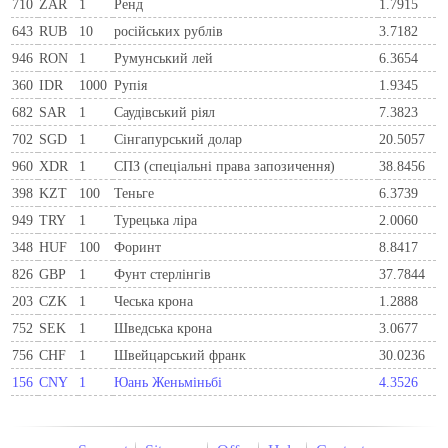
710
ZAR
1
Ренд
1.7915
643
RUB
10
російських рублів
3.7182
946
RON
1
Румунський лей
6.3654
360
IDR
1000
Рупія
1.9345
682
SAR
1
Саудівський ріял
7.3823
702
SGD
1
Сінгапурський долар
20.5057
960
XDR
1
СПЗ (спеціальні права запозичення)
38.8456
398
KZT
100
Теньге
6.3739
949
TRY
1
Турецька ліра
2.0060
348
HUF
100
Форинт
8.8417
826
GBP
1
Фунт стерлінгів
37.7844
203
CZK
1
Чеська крона
1.2888
752
SEK
1
Шведська крона
3.0677
756
CHF
1
Швейцарський франк
30.0236
156
CNY
1
Юань Женьміньбі
4.3526