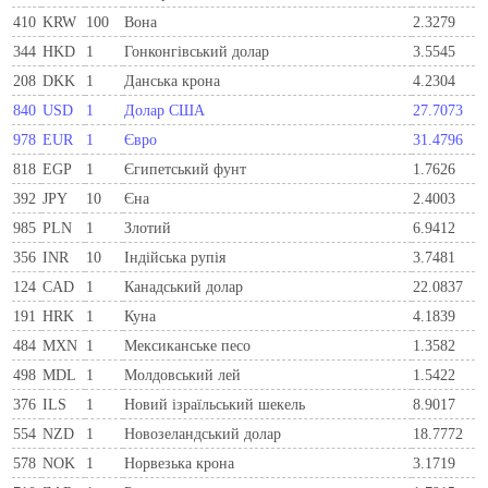
410
KRW
100
Вона
2.3279
344
HKD
1
Гонконгівський долар
3.5545
208
DKK
1
Данська крона
4.2304
840
USD
1
Долар США
27.7073
978
EUR
1
Євро
31.4796
818
EGP
1
Єгипетський фунт
1.7626
392
JPY
10
Єна
2.4003
985
PLN
1
Злотий
6.9412
356
INR
10
Індійська рупія
3.7481
124
CAD
1
Канадський долар
22.0837
191
HRK
1
Куна
4.1839
484
MXN
1
Мексиканське песо
1.3582
498
MDL
1
Молдовський лей
1.5422
376
ILS
1
Новий ізраїльський шекель
8.9017
554
NZD
1
Новозеландський долар
18.7772
578
NOK
1
Норвезька крона
3.1719