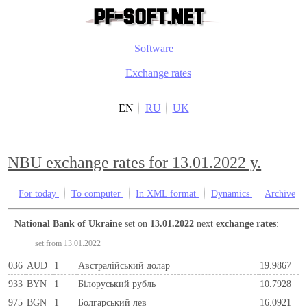
Software
Exchange rates
EN
RU
UK
NBU exchange rates for 13.01.2022 y.
For today
To computer
In XML format
Dynamics
Archive
National Bank of Ukraine
set on
13.01.2022
next
exchange rates
:
set from 13.01.2022
036
AUD
1
Австралійський долар
19.9867
933
BYN
1
Бiлоруський рубль
10.7928
975
BGN
1
Болгарський лев
16.0921