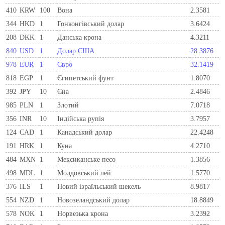
410
KRW
100
Вона
2.3581
344
HKD
1
Гонконгівський долар
3.6424
208
DKK
1
Данська крона
4.3211
840
USD
1
Долар США
28.3876
978
EUR
1
Євро
32.1419
818
EGP
1
Єгипетський фунт
1.8070
392
JPY
10
Єна
2.4846
985
PLN
1
Злотий
7.0718
356
INR
10
Індійська рупія
3.7957
124
CAD
1
Канадський долар
22.4248
191
HRK
1
Куна
4.2710
484
MXN
1
Мексиканське песо
1.3856
498
MDL
1
Молдовський лей
1.5770
376
ILS
1
Новий ізраїльський шекель
8.9817
554
NZD
1
Новозеландський долар
18.8849
578
NOK
1
Норвезька крона
3.2392