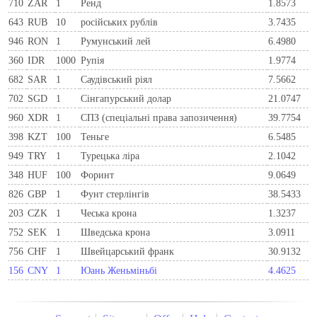
710
ZAR
1
Ренд
1.8573
643
RUB
10
російських рублів
3.7435
946
RON
1
Румунський лей
6.4980
360
IDR
1000
Рупія
1.9774
682
SAR
1
Саудівський ріял
7.5662
702
SGD
1
Сінгапурський долар
21.0747
960
XDR
1
СПЗ (спеціальні права запозичення)
39.7754
398
KZT
100
Теньге
6.5485
949
TRY
1
Турецька ліра
2.1042
348
HUF
100
Форинт
9.0649
826
GBP
1
Фунт стерлінгів
38.5433
203
CZK
1
Чеська крона
1.3237
752
SEK
1
Шведська крона
3.0911
756
CHF
1
Швейцарський франк
30.9132
156
CNY
1
Юань Женьміньбі
4.4625