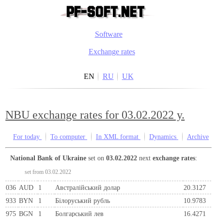
Software
Exchange rates
EN
RU
UK
NBU exchange rates for 03.02.2022 y.
For today
To computer
In XML format
Dynamics
Archive
National Bank of Ukraine
set on
03.02.2022
next
exchange rates
:
set from 03.02.2022
036
AUD
1
Австралійський долар
20.3127
933
BYN
1
Бiлоруський рубль
10.9783
975
BGN
1
Болгарський лев
16.4271