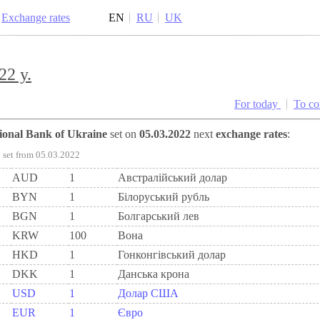
Exchange rates
EN
RU
UK
22 y.
For today
To c
tional Bank of Ukraine
set on
05.03.2022
next
exchange rates
:
set from 05.03.2022
AUD
1
Австралійський долар
BYN
1
Бiлоруський рубль
BGN
1
Болгарський лев
KRW
100
Вона
HKD
1
Гонконгівський долар
DKK
1
Данська крона
USD
1
Долар США
EUR
1
Євро