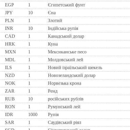
EGP
1
Єгипетський фунт
JPY
10
Єна
PLN
1
Злотий
INR
10
Індійська рупія
CAD
1
Канадський долар
HRK
1
Куна
MXN
1
Мексиканське песо
MDL
1
Молдовський лей
ILS
1
Новий ізраїльський шекель
NZD
1
Новозеландський долар
NOK
1
Норвезька крона
ZAR
1
Ренд
RUB
10
російських рублів
RON
1
Румунський лей
IDR
1000
Рупія
SAR
1
Саудівський ріял