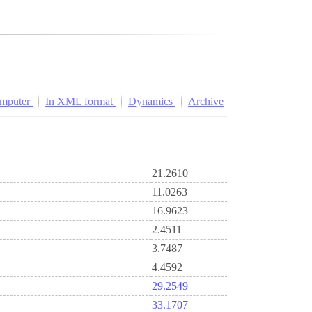
omputer
In XML format
Dynamics
Archive
21.2610
11.0263
16.9623
2.4511
3.7487
4.4592
29.2549
33.1707