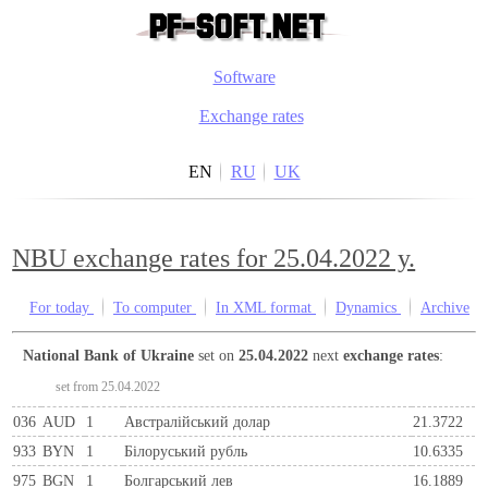
Software
Exchange rates
EN
RU
UK
NBU exchange rates for 25.04.2022 y.
For today
To computer
In XML format
Dynamics
Archive
National Bank of Ukraine
set on
25.04.2022
next
exchange rates
:
set from 25.04.2022
036
AUD
1
Австралійський долар
21.3722
933
BYN
1
Бiлоруський рубль
10.6335
975
BGN
1
Болгарський лев
16.1889