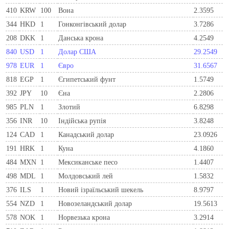
410
KRW
100
Вона
2.3595
344
HKD
1
Гонконгівський долар
3.7286
208
DKK
1
Данська крона
4.2549
840
USD
1
Долар США
29.2549
978
EUR
1
Євро
31.6567
818
EGP
1
Єгипетський фунт
1.5749
392
JPY
10
Єна
2.2806
985
PLN
1
Злотий
6.8298
356
INR
10
Індійська рупія
3.8248
124
CAD
1
Канадський долар
23.0926
191
HRK
1
Куна
4.1860
484
MXN
1
Мексиканське песо
1.4407
498
MDL
1
Молдовський лей
1.5832
376
ILS
1
Новий ізраїльський шекель
8.9797
554
NZD
1
Новозеландський долар
19.5613
578
NOK
1
Норвезька крона
3.2914