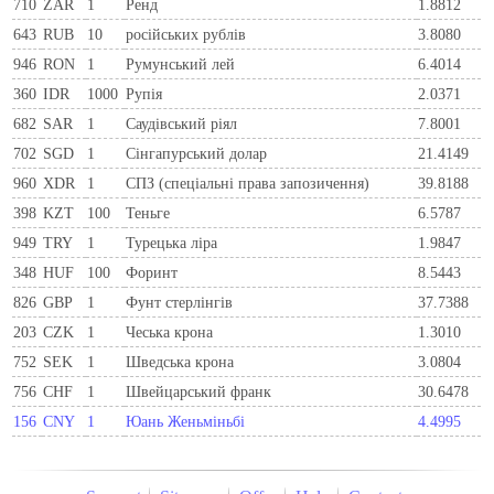
710
ZAR
1
Ренд
1.8812
643
RUB
10
російських рублів
3.8080
946
RON
1
Румунський лей
6.4014
360
IDR
1000
Рупія
2.0371
682
SAR
1
Саудівський ріял
7.8001
702
SGD
1
Сінгапурський долар
21.4149
960
XDR
1
СПЗ (спеціальні права запозичення)
39.8188
398
KZT
100
Теньге
6.5787
949
TRY
1
Турецька ліра
1.9847
348
HUF
100
Форинт
8.5443
826
GBP
1
Фунт стерлінгів
37.7388
203
CZK
1
Чеська крона
1.3010
752
SEK
1
Шведська крона
3.0804
756
CHF
1
Швейцарський франк
30.6478
156
CNY
1
Юань Женьміньбі
4.4995