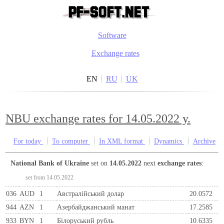
Software
Exchange rates
EN
RU
UK
NBU exchange rates for 14.05.2022 y.
For today
To computer
In XML format
Dynamics
Archive
National Bank of Ukraine
set on
14.05.2022
next
exchange rates
:
set from 14.05.2022
036
AUD
1
Австралійський долар
20.0572
944
AZN
1
Азербайджанський манат
17.2585
933
BYN
1
Бiлоруський рубль
10.6335