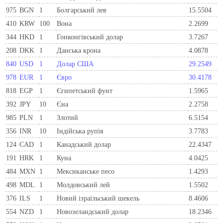
975
BGN
1
Болгарський лев
15.5504
410
KRW
100
Вона
2.2699
344
HKD
1
Гонконгівський долар
3.7267
208
DKK
1
Данська крона
4.0878
840
USD
1
Долар США
29.2549
978
EUR
1
Євро
30.4178
818
EGP
1
Єгипетський фунт
1.5965
392
JPY
10
Єна
2.2758
985
PLN
1
Злотий
6.5154
356
INR
10
Індійська рупія
3.7783
124
CAD
1
Канадський долар
22.4347
191
HRK
1
Куна
4.0425
484
MXN
1
Мексиканське песо
1.4293
498
MDL
1
Молдовський лей
1.5502
376
ILS
1
Новий ізраїльський шекель
8.4606
554
NZD
1
Новозеландський долар
18.2346