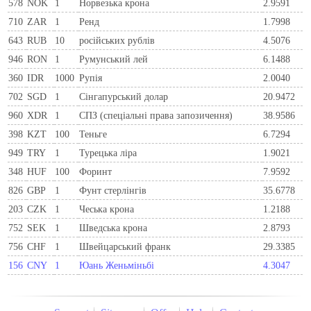
578
NOK
1
Норвезька крона
2.9591
710
ZAR
1
Ренд
1.7998
643
RUB
10
російських рублів
4.5076
946
RON
1
Румунський лей
6.1488
360
IDR
1000
Рупія
2.0040
702
SGD
1
Сінгапурський долар
20.9472
960
XDR
1
СПЗ (спеціальні права запозичення)
38.9586
398
KZT
100
Теньге
6.7294
949
TRY
1
Турецька ліра
1.9021
348
HUF
100
Форинт
7.9592
826
GBP
1
Фунт стерлінгів
35.6778
203
CZK
1
Чеська крона
1.2188
752
SEK
1
Шведська крона
2.8793
756
CHF
1
Швейцарський франк
29.3385
156
CNY
1
Юань Женьміньбі
4.3047