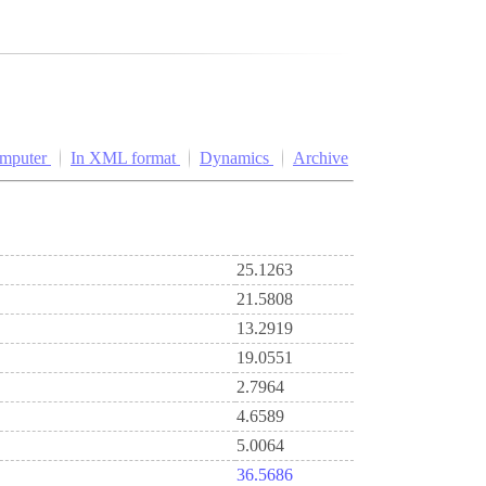
omputer
In XML format
Dynamics
Archive
25.1263
21.5808
13.2919
19.0551
2.7964
4.6589
5.0064
36.5686