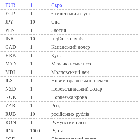
EUR
1
Євро
EGP
1
Єгипетський фунт
JPY
10
Єна
PLN
1
Злотий
INR
10
Індійська рупія
CAD
1
Канадський долар
HRK
1
Куна
MXN
1
Мексиканське песо
MDL
1
Молдовський лей
ILS
1
Новий ізраїльський шекель
NZD
1
Новозеландський долар
NOK
1
Норвезька крона
ZAR
1
Ренд
RUB
10
російських рублів
RON
1
Румунський лей
IDR
1000
Рупія