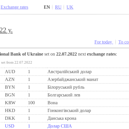
Exchange rates
EN
RU
UK
22 y.
For today
To c
tional Bank of Ukraine
set on
22.07.2022
next
exchange rates
:
set from 22.07.2022
AUD
1
Австралійський долар
AZN
1
Азербайджанський манат
BYN
1
Бiлоруський рубль
BGN
1
Болгарський лев
KRW
100
Вона
HKD
1
Гонконгівський долар
DKK
1
Данська крона
USD
1
Долар США