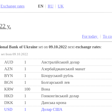
Exchange rates
EN
RU
UK
22 y.
For today
To c
tional Bank of Ukraine
set on
09.10.2022
next
exchange rates
:
set from 09.10.2022
AUD
1
Австралійський долар
AZN
1
Азербайджанський манат
BYN
1
Бiлоруський рубль
BGN
1
Болгарський лев
KRW
100
Вона
HKD
1
Гонконгівський долар
DKK
1
Данська крона
USD
1
Долар США