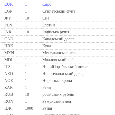
EUR
1
Євро
EGP
1
Єгипетський фунт
JPY
10
Єна
PLN
1
Злотий
INR
10
Індійська рупія
CAD
1
Канадський долар
HRK
1
Куна
MXN
1
Мексиканське песо
MDL
1
Молдовський лей
ILS
1
Новий ізраїльський шекель
NZD
1
Новозеландський долар
NOK
1
Норвезька крона
ZAR
1
Ренд
RUB
10
російських рублів
RON
1
Румунський лей
IDR
1000
Рупія