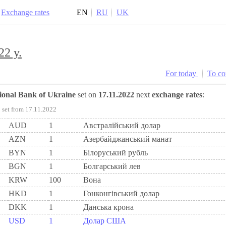
Exchange rates
EN
RU
UK
22 y.
For today
To c
tional Bank of Ukraine
set on
17.11.2022
next
exchange rates
:
set from 17.11.2022
AUD
1
Австралійський долар
AZN
1
Азербайджанський манат
BYN
1
Бiлоруський рубль
BGN
1
Болгарський лев
KRW
100
Вона
HKD
1
Гонконгівський долар
DKK
1
Данська крона
USD
1
Долар США