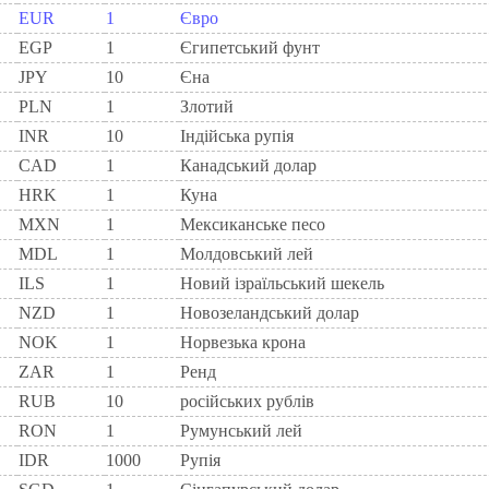
EUR
1
Євро
EGP
1
Єгипетський фунт
JPY
10
Єна
PLN
1
Злотий
INR
10
Індійська рупія
CAD
1
Канадський долар
HRK
1
Куна
MXN
1
Мексиканське песо
MDL
1
Молдовський лей
ILS
1
Новий ізраїльський шекель
NZD
1
Новозеландський долар
NOK
1
Норвезька крона
ZAR
1
Ренд
RUB
10
російських рублів
RON
1
Румунський лей
IDR
1000
Рупія