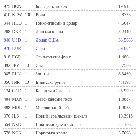
975
BGN
1
Болгарський лев
19.9424
410
KRW
100
Вона
2.8735
344
HKD
1
Гонконгівський долар
4.6647
208
DKK
1
Данська крона
5.2449
840
USD
1
Долар США
36.5686
978
EUR
1
Євро
39.0041
818
EGP
1
Єгипетський фунт
1.4804
392
JPY
10
Єна
2.7586
985
PLN
1
Злотий
8.3469
356
INR
10
Індійська рупія
4.4198
124
CAD
1
Канадський долар
26.9999
484
MXN
1
Мексиканське песо
1.8887
498
MDL
1
Молдовський лей
1.9088
376
ILS
1
Новий ізраїльський шекель
10.3918
554
NZD
1
Новозеландський долар
23.1662
578
NOK
1
Норвезька крона
3.7098