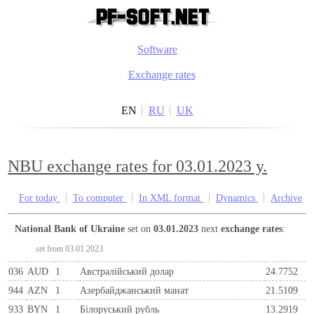
Software
Exchange rates
EN
RU
UK
NBU exchange rates for 03.01.2023 y.
For today
To computer
In XML format
Dynamics
Archive
National Bank of Ukraine
set on
03.01.2023
next
exchange rates
:
set from 03.01.2023
036
AUD
1
Австралійський долар
24.7752
944
AZN
1
Азербайджанський манат
21.5109
933
BYN
1
Бiлоруський рубль
13.2919