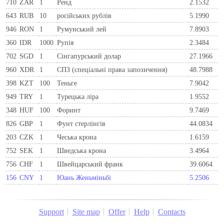
710
ZAR
1
Ренд
2.1532
643
RUB
10
російських рублів
5.1990
946
RON
1
Румунський лей
7.8903
360
IDR
1000
Рупія
2.3484
702
SGD
1
Сінгапурський долар
27.1966
960
XDR
1
СПЗ (спеціальні права запозичення)
48.7988
398
KZT
100
Теньге
7.9042
949
TRY
1
Турецька ліра
1.9552
348
HUF
100
Форинт
9.7469
826
GBP
1
Фунт стерлінгів
44.0834
203
CZK
1
Чеська крона
1.6159
752
SEK
1
Шведська крона
3.4964
756
CHF
1
Швейцарський франк
39.6064
156
CNY
1
Юань Женьміньбі
5.2506
Support
Site map
Offer
Help
Contacts