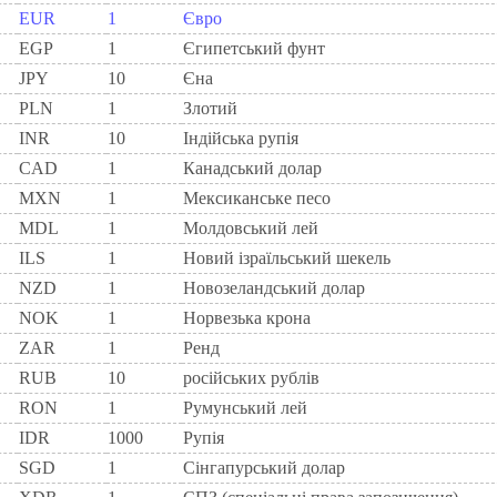
EUR
1
Євро
EGP
1
Єгипетський фунт
JPY
10
Єна
PLN
1
Злотий
INR
10
Індійська рупія
CAD
1
Канадський долар
MXN
1
Мексиканське песо
MDL
1
Молдовський лей
ILS
1
Новий ізраїльський шекель
NZD
1
Новозеландський долар
NOK
1
Норвезька крона
ZAR
1
Ренд
RUB
10
російських рублів
RON
1
Румунський лей
IDR
1000
Рупія
SGD
1
Сінгапурський долар