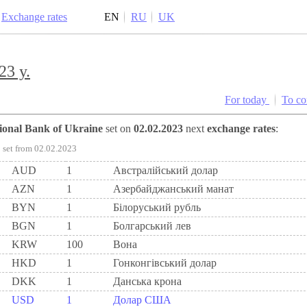
Exchange rates
EN
RU
UK
23 y.
For today
To c
tional Bank of Ukraine
set on
02.02.2023
next
exchange rates
:
set from 02.02.2023
AUD
1
Австралійський долар
AZN
1
Азербайджанський манат
BYN
1
Бiлоруський рубль
BGN
1
Болгарський лев
KRW
100
Вона
HKD
1
Гонконгівський долар
DKK
1
Данська крона
USD
1
Долар США