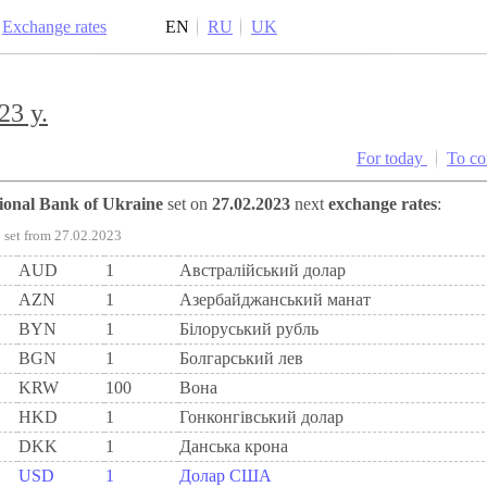
Exchange rates
EN
RU
UK
23 y.
For today
To c
tional Bank of Ukraine
set on
27.02.2023
next
exchange rates
:
set from 27.02.2023
AUD
1
Австралійський долар
AZN
1
Азербайджанський манат
BYN
1
Бiлоруський рубль
BGN
1
Болгарський лев
KRW
100
Вона
HKD
1
Гонконгівський долар
DKK
1
Данська крона
USD
1
Долар США