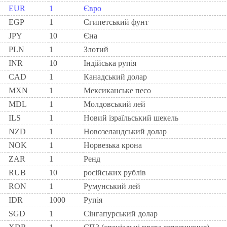
EUR
1
Євро
EGP
1
Єгипетський фунт
JPY
10
Єна
PLN
1
Злотий
INR
10
Індійська рупія
CAD
1
Канадський долар
MXN
1
Мексиканське песо
MDL
1
Молдовський лей
ILS
1
Новий ізраїльський шекель
NZD
1
Новозеландський долар
NOK
1
Норвезька крона
ZAR
1
Ренд
RUB
10
російських рублів
RON
1
Румунський лей
IDR
1000
Рупія
SGD
1
Сінгапурський долар