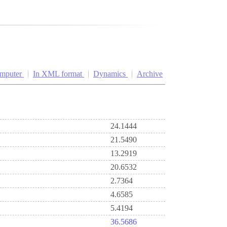
omputer
In XML format
Dynamics
Archive
24.1444
21.5490
13.2919
20.6532
2.7364
4.6585
5.4194
36.5686