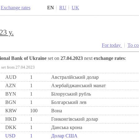
Exchange rates
EN
RU
UK
23 y.
For today
To c
tional Bank of Ukraine
set on
27.04.2023
next
exchange rates
:
set from 27.04.2023
AUD
1
Австралійський долар
AZN
1
Азербайджанський манат
BYN
1
Бiлоруський рубль
BGN
1
Болгарський лев
KRW
100
Вона
HKD
1
Гонконгівський долар
DKK
1
Данська крона
USD
1
Долар США