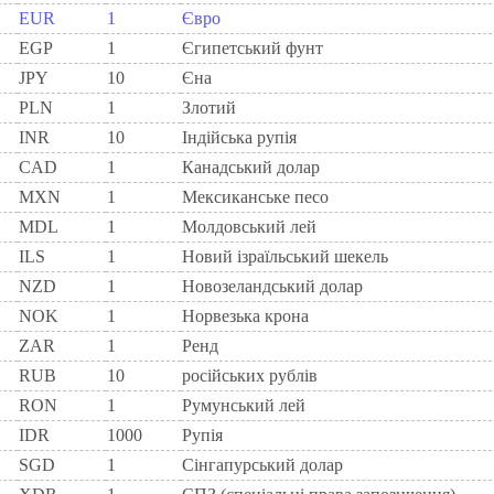
EUR
1
Євро
EGP
1
Єгипетський фунт
JPY
10
Єна
PLN
1
Злотий
INR
10
Індійська рупія
CAD
1
Канадський долар
MXN
1
Мексиканське песо
MDL
1
Молдовський лей
ILS
1
Новий ізраїльський шекель
NZD
1
Новозеландський долар
NOK
1
Норвезька крона
ZAR
1
Ренд
RUB
10
російських рублів
RON
1
Румунський лей
IDR
1000
Рупія
SGD
1
Сінгапурський долар