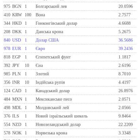
975
BGN
1
Болгарський лев
20.0596
410
KRW
100
Вона
2.7577
344
HKD
1
Гонконгівський долар
4.6688
208
DKK
1
Данська крона
5.2675
840
USD
1
Долар США
36.5686
978
EUR
1
Євро
39.2436
818
EGP
1
Єгипетський фунт
1.1817
392
JPY
10
Єна
2.6196
985
PLN
1
Злотий
8.7010
356
INR
10
Індійська рупія
4.4197
124
CAD
1
Канадський долар
26.8976
484
MXN
1
Мексиканське песо
2.0571
498
MDL
1
Молдовський лей
2.0566
376
ILS
1
Новий ізраїльський шекель
9.8464
554
NZD
1
Новозеландський долар
22.2209
578
NOK
1
Норвезька крона
3.3348