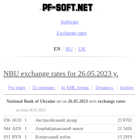
Software
Exchange rates
EN
RU
UK
NBU exchange rates for 26.05.2023 y.
For today
To computer
In XML format
Dynamics
Archive
National Bank of Ukraine
set on
26.05.2023
next
exchange rates
:
set from 26.05.2023
036
AUD
1
Австралійський долар
23.8702
944
AZN
1
Азербайджанський манат
21.5426
933
BYN
1
Бiлоруський рубль
13.2919