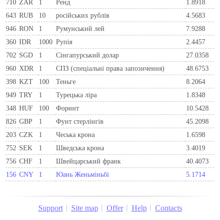
710
ZAR
1
Ренд
1.8918
643
RUB
10
російських рублів
4.5683
946
RON
1
Румунський лей
7.9288
360
IDR
1000
Рупія
2.4457
702
SGD
1
Сінгапурський долар
27.0358
960
XDR
1
СПЗ (спеціальні права запозичення)
48.6753
398
KZT
100
Теньге
8.2064
949
TRY
1
Турецька ліра
1.8348
348
HUF
100
Форинт
10.5428
826
GBP
1
Фунт стерлінгів
45.2098
203
CZK
1
Чеська крона
1.6598
752
SEK
1
Шведська крона
3.4019
756
CHF
1
Швейцарський франк
40.4073
156
CNY
1
Юань Женьміньбі
5.1714
Support
Site map
Offer
Help
Contacts