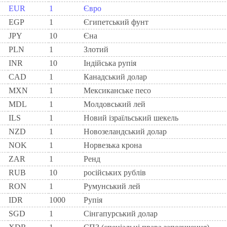
EUR
1
Євро
EGP
1
Єгипетський фунт
JPY
10
Єна
PLN
1
Злотий
INR
10
Індійська рупія
CAD
1
Канадський долар
MXN
1
Мексиканське песо
MDL
1
Молдовський лей
ILS
1
Новий ізраїльський шекель
NZD
1
Новозеландський долар
NOK
1
Норвезька крона
ZAR
1
Ренд
RUB
10
російських рублів
RON
1
Румунський лей
IDR
1000
Рупія
SGD
1
Сінгапурський долар