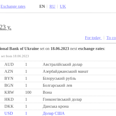
Exchange rates
EN
RU
UK
23 y.
For today
To c
tional Bank of Ukraine
set on
18.06.2023
next
exchange rates
:
set from 18.06.2023
AUD
1
Австралійський долар
AZN
1
Азербайджанський манат
BYN
1
Бiлоруський рубль
BGN
1
Болгарський лев
KRW
100
Вона
HKD
1
Гонконгівський долар
DKK
1
Данська крона
USD
1
Долар США