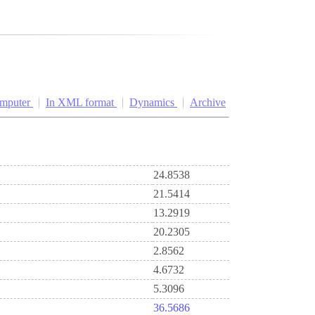
omputer
In XML format
Dynamics
Archive
24.8538
21.5414
13.2919
20.2305
2.8562
4.6732
5.3096
36.5686