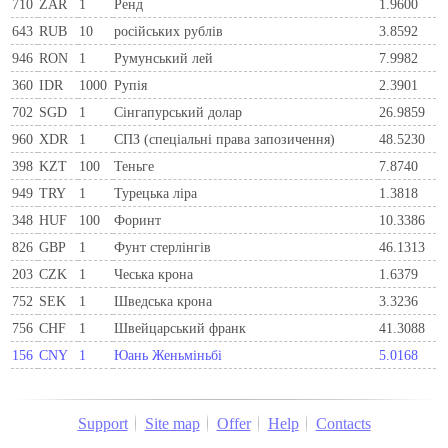
710
ZAR
1
Ренд
1.9600
643
RUB
10
російських рублів
3.8592
946
RON
1
Румунський лей
7.9982
360
IDR
1000
Рупія
2.3901
702
SGD
1
Сінгапурський долар
26.9859
960
XDR
1
СПЗ (спеціальні права запозичення)
48.5230
398
KZT
100
Теньге
7.8740
949
TRY
1
Турецька ліра
1.3818
348
HUF
100
Форинт
10.3386
826
GBP
1
Фунт стерлінгів
46.1313
203
CZK
1
Чеська крона
1.6379
752
SEK
1
Шведська крона
3.3236
756
CHF
1
Швейцарський франк
41.3088
156
CNY
1
Юань Женьміньбі
5.0168
Support
Site map
Offer
Help
Contacts