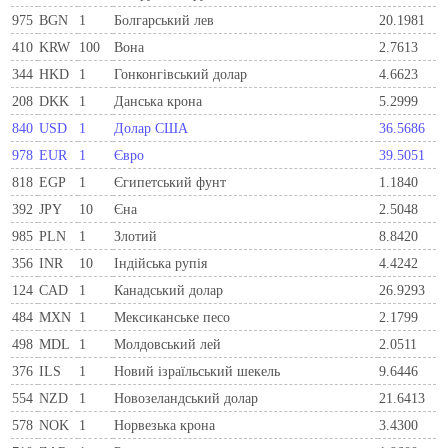
975
BGN
1
Болгарський лев
20.1981
410
KRW
100
Вона
2.7613
344
HKD
1
Гонконгівський долар
4.6623
208
DKK
1
Данська крона
5.2999
840
USD
1
Долар США
36.5686
978
EUR
1
Євро
39.5051
818
EGP
1
Єгипетський фунт
1.1840
392
JPY
10
Єна
2.5048
985
PLN
1
Злотий
8.8420
356
INR
10
Індійська рупія
4.4242
124
CAD
1
Канадський долар
26.9293
484
MXN
1
Мексиканське песо
2.1799
498
MDL
1
Молдовський лей
2.0511
376
ILS
1
Новий ізраїльський шекель
9.6446
554
NZD
1
Новозеландський долар
21.6413
578
NOK
1
Норвезька крона
3.4300