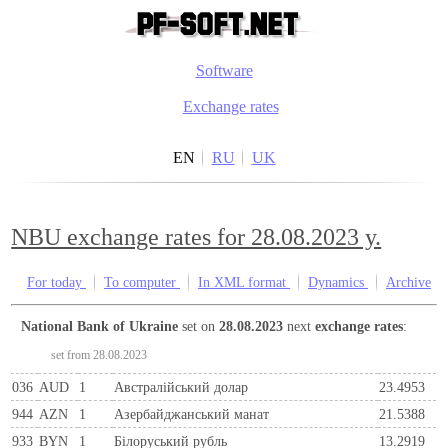
Software
Exchange rates
EN
RU
UK
NBU exchange rates for 28.08.2023 y.
For today
To computer
In XML format
Dynamics
Archive
National Bank of Ukraine
set on
28.08.2023
next
exchange rates
:
set from 28.08.2023
036
AUD
1
Австралійський долар
23.4953
944
AZN
1
Азербайджанський манат
21.5388
933
BYN
1
Бiлоруський рубль
13.2919