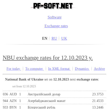
Software
Exchange rates
EN
RU
UK
NBU exchange rates for 12.10.2023 y.
For today
To computer
In XML format
Dynamics
Archive
National Bank of Ukraine
set on
12.10.2023
next
exchange rates
:
set from 12.10.2023
036
AUD
1
Австралійський долар
23.3753
944
AZN
1
Азербайджанський манат
21.4533
933
BYN
1
Бiлоруський рубль
13.2446