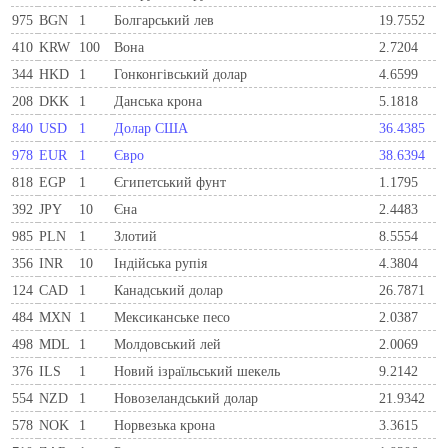
975
BGN
1
Болгарський лев
19.7552
410
KRW
100
Вона
2.7204
344
HKD
1
Гонконгівський долар
4.6599
208
DKK
1
Данська крона
5.1818
840
USD
1
Долар США
36.4385
978
EUR
1
Євро
38.6394
818
EGP
1
Єгипетський фунт
1.1795
392
JPY
10
Єна
2.4483
985
PLN
1
Злотий
8.5554
356
INR
10
Індійська рупія
4.3804
124
CAD
1
Канадський долар
26.7871
484
MXN
1
Мексиканське песо
2.0387
498
MDL
1
Молдовський лей
2.0069
376
ILS
1
Новий ізраїльський шекель
9.2142
554
NZD
1
Новозеландський долар
21.9342
578
NOK
1
Норвезька крона
3.3615