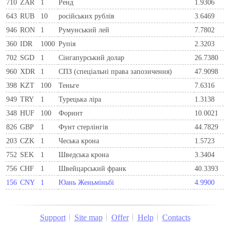
710
ZAR
1
Ренд
1.9306
643
RUB
10
російських рублів
3.6469
946
RON
1
Румунський лей
7.7802
360
IDR
1000
Рупія
2.3203
702
SGD
1
Сінгапурський долар
26.7380
960
XDR
1
СПЗ (спеціальні права запозичення)
47.9098
398
KZT
100
Теньге
7.6316
949
TRY
1
Турецька ліра
1.3138
348
HUF
100
Форинт
10.0021
826
GBP
1
Фунт стерлінгів
44.7829
203
CZK
1
Чеська крона
1.5723
752
SEK
1
Шведська крона
3.3404
756
CHF
1
Швейцарський франк
40.3393
156
CNY
1
Юань Женьміньбі
4.9900
Support
Site map
Offer
Help
Contacts