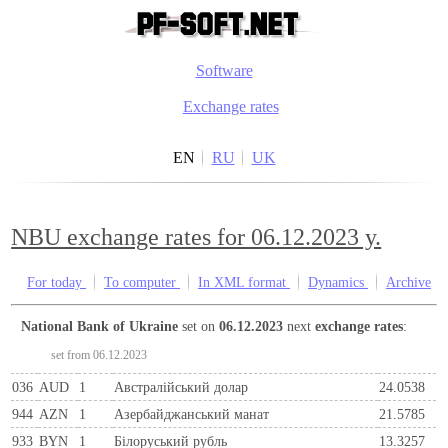
Software
Exchange rates
EN
RU
UK
NBU exchange rates for 06.12.2023 y.
For today
To computer
In XML format
Dynamics
Archive
National Bank of Ukraine
set on
06.12.2023
next
exchange rates
:
set from 06.12.2023
036
AUD
1
Австралійський долар
24.0538
944
AZN
1
Азербайджанський манат
21.5785
933
BYN
1
Бiлоруський рубль
13.3257