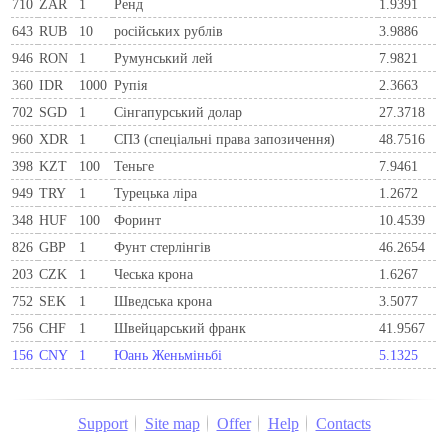
710
ZAR
1
Ренд
1.9391
643
RUB
10
російських рублів
3.9886
946
RON
1
Румунський лей
7.9821
360
IDR
1000
Рупія
2.3663
702
SGD
1
Сінгапурський долар
27.3718
960
XDR
1
СПЗ (спеціальні права запозичення)
48.7516
398
KZT
100
Теньге
7.9461
949
TRY
1
Турецька ліра
1.2672
348
HUF
100
Форинт
10.4539
826
GBP
1
Фунт стерлінгів
46.2654
203
CZK
1
Чеська крона
1.6267
752
SEK
1
Шведська крона
3.5077
756
CHF
1
Швейцарський франк
41.9567
156
CNY
1
Юань Женьміньбі
5.1325
Support
Site map
Offer
Help
Contacts