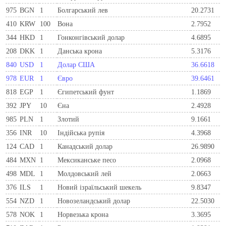
975
BGN
1
Болгарський лев
20.2731
410
KRW
100
Вона
2.7952
344
HKD
1
Гонконгівський долар
4.6895
208
DKK
1
Данська крона
5.3176
840
USD
1
Долар США
36.6618
978
EUR
1
Євро
39.6461
818
EGP
1
Єгипетський фунт
1.1869
392
JPY
10
Єна
2.4928
985
PLN
1
Злотий
9.1661
356
INR
10
Індійська рупія
4.3968
124
CAD
1
Канадський долар
26.9890
484
MXN
1
Мексиканське песо
2.0968
498
MDL
1
Молдовський лей
2.0663
376
ILS
1
Новий ізраїльський шекель
9.8347
554
NZD
1
Новозеландський долар
22.5030
578
NOK
1
Норвезька крона
3.3695