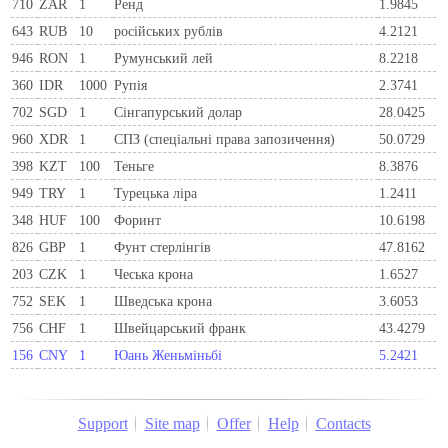
710
ZAR
1
Ренд
1.9845
643
RUB
10
російських рублів
4.2121
946
RON
1
Румунський лей
8.2218
360
IDR
1000
Рупія
2.3741
702
SGD
1
Сінгапурський долар
28.0425
960
XDR
1
СПЗ (спеціальні права запозичення)
50.0729
398
KZT
100
Теньге
8.3876
949
TRY
1
Турецька ліра
1.2411
348
HUF
100
Форинт
10.6198
826
GBP
1
Фунт стерлінгів
47.8162
203
CZK
1
Чеська крона
1.6527
752
SEK
1
Шведська крона
3.6053
756
CHF
1
Швейцарський франк
43.4279
156
CNY
1
Юань Женьміньбі
5.2421
Support
Site map
Offer
Help
Contacts