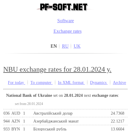
Software
Exchange rates
EN
RU
UK
NBU exchange rates for 28.01.2024 y.
For today
To computer
In XML format
Dynamics
Archive
National Bank of Ukraine
set on
28.01.2024
next
exchange rates
:
set from 28.01.2024
036
AUD
1
Австралійський долар
24.7368
944
AZN
1
Азербайджанський манат
22.1217
933
BYN
1
Бiлоруський рубль
13.6604