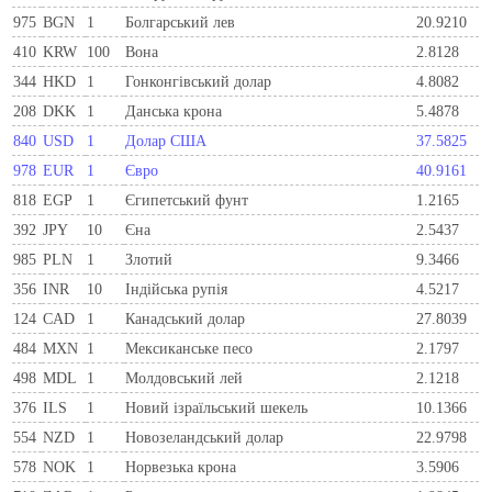
975
BGN
1
Болгарський лев
20.9210
410
KRW
100
Вона
2.8128
344
HKD
1
Гонконгівський долар
4.8082
208
DKK
1
Данська крона
5.4878
840
USD
1
Долар США
37.5825
978
EUR
1
Євро
40.9161
818
EGP
1
Єгипетський фунт
1.2165
392
JPY
10
Єна
2.5437
985
PLN
1
Злотий
9.3466
356
INR
10
Індійська рупія
4.5217
124
CAD
1
Канадський долар
27.8039
484
MXN
1
Мексиканське песо
2.1797
498
MDL
1
Молдовський лей
2.1218
376
ILS
1
Новий ізраїльський шекель
10.1366
554
NZD
1
Новозеландський долар
22.9798
578
NOK
1
Норвезька крона
3.5906