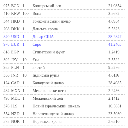
975
BGN
1
Болгарський лев
21.0854
410
KRW
100
Вона
2.8672
344
HKD
1
Гонконгівський долар
4.8954
208
DKK
1
Данська крона
5.5323
840
USD
1
Долар США
38.2847
978
EUR
1
Євро
41.2403
818
EGP
1
Єгипетський фунт
1.2419
392
JPY
10
Єна
2.5522
985
PLN
1
Злотий
9.5276
356
INR
10
Індійська рупія
4.6116
124
CAD
1
Канадський долар
28.4085
484
MXN
1
Мексиканське песо
2.2456
498
MDL
1
Молдовський лей
2.1412
376
ILS
1
Новий ізраїльський шекель
10.5651
554
NZD
1
Новозеландський долар
23.5030
578
NOK
1
Норвезька крона
3.6510