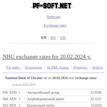
Software
Exchange rates
EN
RU
UK
NBU exchange rates for 20.02.2024 y.
For today
To computer
In XML format
Dynamics
Archive
National Bank of Ukraine
set on
20.02.2024
next
exchange rates
:
set from 20.02.2024
036
AUD
1
Австралійський долар
25.0286
944
AZN
1
Азербайджанський манат
22.5337
933
BYN
1
Бiлоруський рубль
13.9156