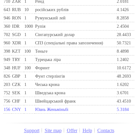
710
ZAR
1
Ренд
2.0181
643
RUB
10
російських рублів
4.1426
946
RON
1
Румунський лей
8.2858
360
IDR
1000
Рупія
2.4504
702
SGD
1
Сінгапурський долар
28.4433
960
XDR
1
СПЗ (спеціальні права запозичення)
50.7321
398
KZT
100
Теньге
8.4898
949
TRY
1
Турецька ліра
1.2402
348
HUF
100
Форинт
10.6172
826
GBP
1
Фунт стерлінгів
48.2693
203
CZK
1
Чеська крона
1.6202
752
SEK
1
Шведська крона
3.6701
756
CHF
1
Швейцарський франк
43.4510
156
CNY
1
Юань Женьміньбі
5.3184
Support
Site map
Offer
Help
Contacts