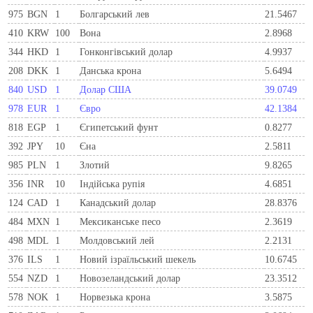
975
BGN
1
Болгарський лев
21.5467
410
KRW
100
Вона
2.8968
344
HKD
1
Гонконгівський долар
4.9937
208
DKK
1
Данська крона
5.6494
840
USD
1
Долар США
39.0749
978
EUR
1
Євро
42.1384
818
EGP
1
Єгипетський фунт
0.8277
392
JPY
10
Єна
2.5811
985
PLN
1
Злотий
9.8265
356
INR
10
Індійська рупія
4.6851
124
CAD
1
Канадський долар
28.8376
484
MXN
1
Мексиканське песо
2.3619
498
MDL
1
Молдовський лей
2.2131
376
ILS
1
Новий ізраїльський шекель
10.6745
554
NZD
1
Новозеландський долар
23.3512
578
NOK
1
Норвезька крона
3.5875