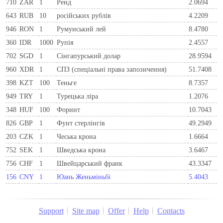
710
ZAR
1
Ренд
2.0694
643
RUB
10
російських рублів
4.2209
946
RON
1
Румунський лей
8.4780
360
IDR
1000
Рупія
2.4557
702
SGD
1
Сінгапурський долар
28.9594
960
XDR
1
СПЗ (спеціальні права запозичення)
51.7408
398
KZT
100
Теньге
8.7357
949
TRY
1
Турецька ліра
1.2076
348
HUF
100
Форинт
10.7043
826
GBP
1
Фунт стерлінгів
49.2949
203
CZK
1
Чеська крона
1.6664
752
SEK
1
Шведська крона
3.6467
756
CHF
1
Швейцарський франк
43.3347
156
CNY
1
Юань Женьміньбі
5.4043
Support
Site map
Offer
Help
Contacts