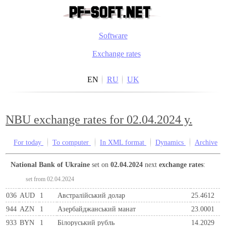
Software
Exchange rates
EN
RU
UK
NBU exchange rates for 02.04.2024 y.
For today
To computer
In XML format
Dynamics
Archive
National Bank of Ukraine
set on
02.04.2024
next
exchange rates
:
set from 02.04.2024
036
AUD
1
Австралійський долар
25.4612
944
AZN
1
Азербайджанський манат
23.0001
933
BYN
1
Бiлоруський рубль
14.2029