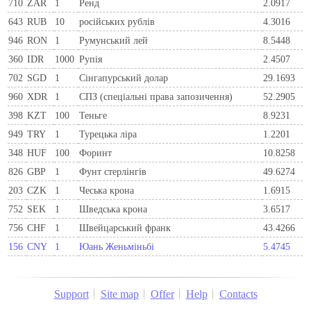
710
ZAR
1
Ренд
2.0917
643
RUB
10
російських рублів
4.3016
946
RON
1
Румунський лей
8.5448
360
IDR
1000
Рупія
2.4507
702
SGD
1
Сінгапурський долар
29.1693
960
XDR
1
СПЗ (спеціальні права запозичення)
52.2905
398
KZT
100
Теньге
8.9231
949
TRY
1
Турецька ліра
1.2201
348
HUF
100
Форинт
10.8258
826
GBP
1
Фунт стерлінгів
49.6274
203
CZK
1
Чеська крона
1.6915
752
SEK
1
Шведська крона
3.6517
756
CHF
1
Швейцарський франк
43.4266
156
CNY
1
Юань Женьміньбі
5.4745
Support
Site map
Offer
Help
Contacts