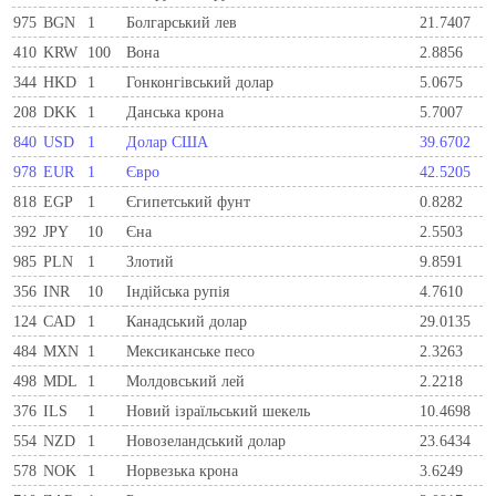
975
BGN
1
Болгарський лев
21.7407
410
KRW
100
Вона
2.8856
344
HKD
1
Гонконгівський долар
5.0675
208
DKK
1
Данська крона
5.7007
840
USD
1
Долар США
39.6702
978
EUR
1
Євро
42.5205
818
EGP
1
Єгипетський фунт
0.8282
392
JPY
10
Єна
2.5503
985
PLN
1
Злотий
9.8591
356
INR
10
Індійська рупія
4.7610
124
CAD
1
Канадський долар
29.0135
484
MXN
1
Мексиканське песо
2.3263
498
MDL
1
Молдовський лей
2.2218
376
ILS
1
Новий ізраїльський шекель
10.4698
554
NZD
1
Новозеландський долар
23.6434
578
NOK
1
Норвезька крона
3.6249