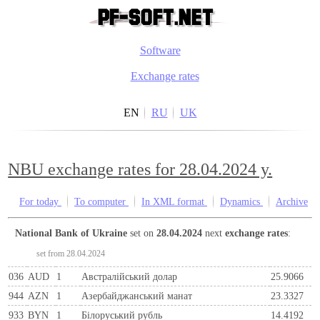
Software
Exchange rates
EN
RU
UK
NBU exchange rates for 28.04.2024 y.
For today
To computer
In XML format
Dynamics
Archive
National Bank of Ukraine
set on
28.04.2024
next
exchange rates
:
set from 28.04.2024
036
AUD
1
Австралійський долар
25.9066
944
AZN
1
Азербайджанський манат
23.3327
933
BYN
1
Бiлоруський рубль
14.4192