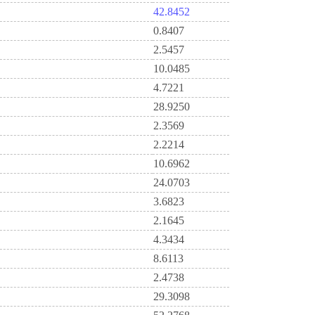
42.8452
0.8407
2.5457
10.0485
4.7221
28.9250
2.3569
2.2214
10.6962
24.0703
3.6823
2.1645
4.3434
8.6113
2.4738
29.3098