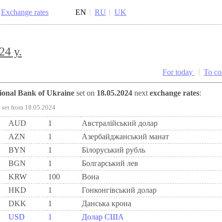
Exchange rates
EN
RU
UK
24 y.
For today
To c
tional Bank of Ukraine
set on
18.05.2024
next
exchange rates
:
set from 18.05.2024
AUD
1
Австралійський долар
AZN
1
Азербайджанський манат
BYN
1
Бiлоруський рубль
BGN
1
Болгарський лев
KRW
100
Вона
HKD
1
Гонконгівський долар
DKK
1
Данська крона
USD
1
Долар США