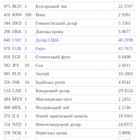
975
BGN
1
Болгарський лев
22.3767
410
KRW
100
Вона
2.9281
344
HKD
1
Гонконгівський долар
5.1565
208
DKK
1
Данська крона
5.8677
840
USD
1
Долар США
40.2938
978
EUR
1
Євро
43.7671
818
EGP
1
Єгипетський фунт
0.8498
392
JPY
10
Єна
2.6011
985
PLN
1
Злотий
10.1883
356
INR
10
Індійська рупія
4.8241
124
CAD
1
Канадський долар
29.4524
484
MXN
1
Мексиканське песо
2.2452
498
MDL
1
Молдовський лей
2.2746
376
ILS
1
Новий ізраїльський шекель
10.9301
554
NZD
1
Новозеландський долар
24.8371
578
NOK
1
Норвезька крона
3.8096