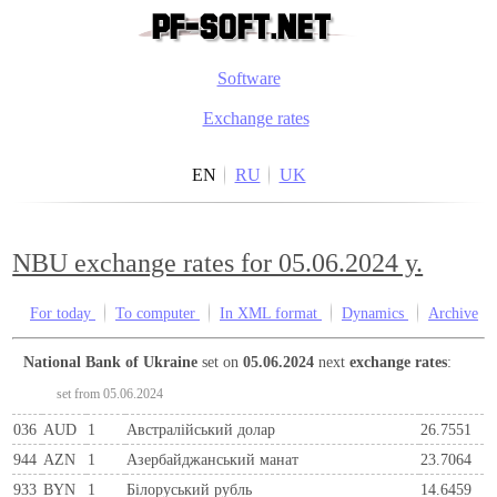
Software
Exchange rates
EN
RU
UK
NBU exchange rates for 05.06.2024 y.
For today
To computer
In XML format
Dynamics
Archive
National Bank of Ukraine
set on
05.06.2024
next
exchange rates
:
set from 05.06.2024
036
AUD
1
Австралійський долар
26.7551
944
AZN
1
Азербайджанський манат
23.7064
933
BYN
1
Бiлоруський рубль
14.6459