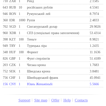
710
ZAR
1
Ренд
2.1585
643
RUB
10
російських рублів
4.5341
946
RON
1
Румунський лей
8.7974
360
IDR
1000
Рупія
2.4833
702
SGD
1
Сінгапурський долар
29.9026
960
XDR
1
СПЗ (спеціальні права запозичення)
53.4314
398
KZT
100
Теньге
8.9821
949
TRY
1
Турецька ліра
1.2435
348
HUF
100
Форинт
11.1636
826
GBP
1
Фунт стерлінгів
51.4189
203
CZK
1
Чеська крона
1.7683
752
SEK
1
Шведська крона
3.8481
756
CHF
1
Швейцарський франк
45.0941
156
CNY
1
Юань Женьміньбі
5.5666
Support
Site map
Offer
Help
Contacts