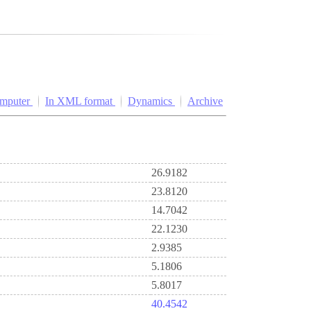
omputer
In XML format
Dynamics
Archive
26.9182
23.8120
14.7042
22.1230
2.9385
5.1806
5.8017
40.4542