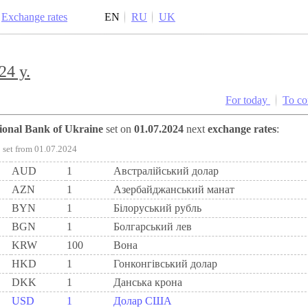
Exchange rates
EN
RU
UK
24 y.
For today
To c
tional Bank of Ukraine
set on
01.07.2024
next
exchange rates
:
set from 01.07.2024
AUD
1
Австралійський долар
AZN
1
Азербайджанський манат
BYN
1
Бiлоруський рубль
BGN
1
Болгарський лев
KRW
100
Вона
HKD
1
Гонконгівський долар
DKK
1
Данська крона
USD
1
Долар США