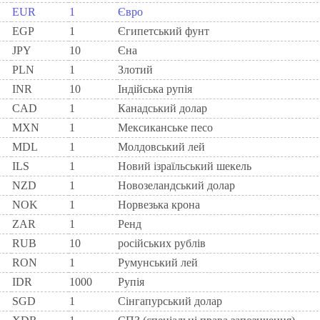
EUR
1
Євро
EGP
1
Єгипетський фунт
JPY
10
Єна
PLN
1
Злотий
INR
10
Індійська рупія
CAD
1
Канадський долар
MXN
1
Мексиканське песо
MDL
1
Молдовський лей
ILS
1
Новий ізраїльський шекель
NZD
1
Новозеландський долар
NOK
1
Норвезька крона
ZAR
1
Ренд
RUB
10
російських рублів
RON
1
Румунський лей
IDR
1000
Рупія
SGD
1
Сінгапурський долар