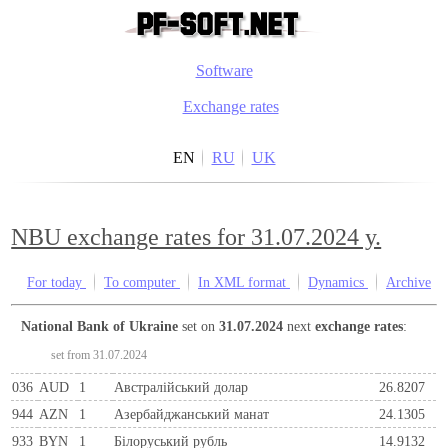
Software
Exchange rates
EN
RU
UK
NBU exchange rates for 31.07.2024 y.
For today
To computer
In XML format
Dynamics
Archive
National Bank of Ukraine
set on
31.07.2024
next
exchange rates
:
set from 31.07.2024
036
AUD
1
Австралійський долар
26.8207
944
AZN
1
Азербайджанський манат
24.1305
933
BYN
1
Бiлоруський рубль
14.9132