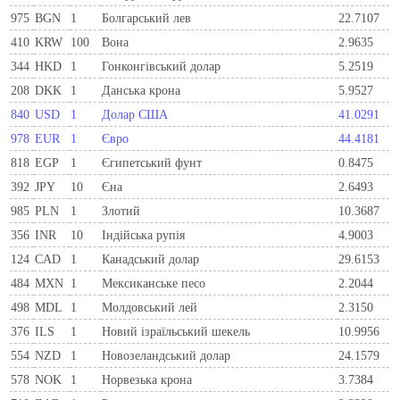
975
BGN
1
Болгарський лев
22.7107
410
KRW
100
Вона
2.9635
344
HKD
1
Гонконгівський долар
5.2519
208
DKK
1
Данська крона
5.9527
840
USD
1
Долар США
41.0291
978
EUR
1
Євро
44.4181
818
EGP
1
Єгипетський фунт
0.8475
392
JPY
10
Єна
2.6493
985
PLN
1
Злотий
10.3687
356
INR
10
Індійська рупія
4.9003
124
CAD
1
Канадський долар
29.6153
484
MXN
1
Мексиканське песо
2.2044
498
MDL
1
Молдовський лей
2.3150
376
ILS
1
Новий ізраїльський шекель
10.9956
554
NZD
1
Новозеландський долар
24.1579
578
NOK
1
Норвезька крона
3.7384