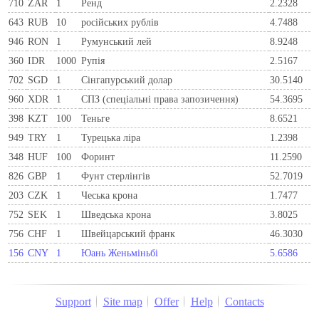
710
ZAR
1
Ренд
2.2328
643
RUB
10
російських рублів
4.7488
946
RON
1
Румунський лей
8.9248
360
IDR
1000
Рупія
2.5167
702
SGD
1
Сінгапурський долар
30.5140
960
XDR
1
СПЗ (спеціальні права запозичення)
54.3695
398
KZT
100
Теньге
8.6521
949
TRY
1
Турецька ліра
1.2398
348
HUF
100
Форинт
11.2590
826
GBP
1
Фунт стерлінгів
52.7019
203
CZK
1
Чеська крона
1.7477
752
SEK
1
Шведська крона
3.8025
756
CHF
1
Швейцарський франк
46.3030
156
CNY
1
Юань Женьміньбі
5.6586
Support
Site map
Offer
Help
Contacts