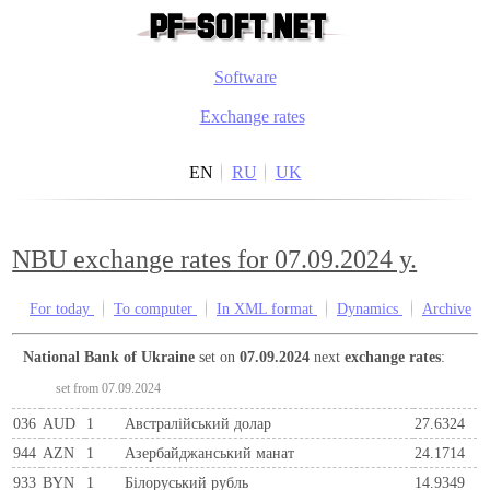
Software
Exchange rates
EN
RU
UK
NBU exchange rates for 07.09.2024 y.
For today
To computer
In XML format
Dynamics
Archive
National Bank of Ukraine
set on
07.09.2024
next
exchange rates
:
set from 07.09.2024
036
AUD
1
Австралійський долар
27.6324
944
AZN
1
Азербайджанський манат
24.1714
933
BYN
1
Бiлоруський рубль
14.9349