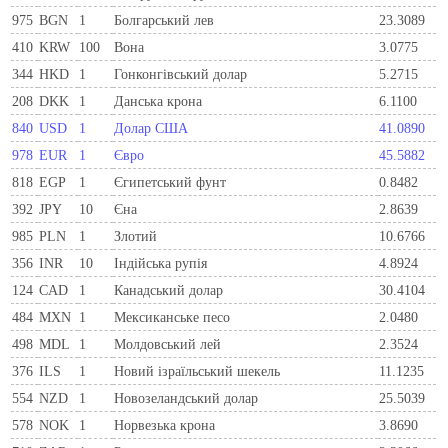
975
BGN
1
Болгарський лев
23.3089
410
KRW
100
Вона
3.0775
344
HKD
1
Гонконгівський долар
5.2715
208
DKK
1
Данська крона
6.1100
840
USD
1
Долар США
41.0890
978
EUR
1
Євро
45.5882
818
EGP
1
Єгипетський фунт
0.8482
392
JPY
10
Єна
2.8639
985
PLN
1
Злотий
10.6766
356
INR
10
Індійська рупія
4.8924
124
CAD
1
Канадський долар
30.4104
484
MXN
1
Мексиканське песо
2.0480
498
MDL
1
Молдовський лей
2.3524
376
ILS
1
Новий ізраїльський шекель
11.1235
554
NZD
1
Новозеландський долар
25.5039
578
NOK
1
Норвезька крона
3.8690