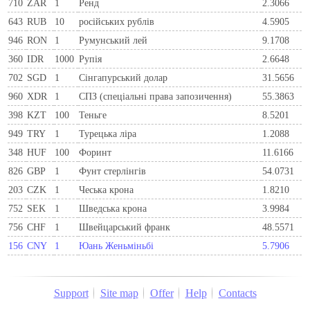
710
ZAR
1
Ренд
2.3066
643
RUB
10
російських рублів
4.5905
946
RON
1
Румунський лей
9.1708
360
IDR
1000
Рупія
2.6648
702
SGD
1
Сінгапурський долар
31.5656
960
XDR
1
СПЗ (спеціальні права запозичення)
55.3863
398
KZT
100
Теньге
8.5201
949
TRY
1
Турецька ліра
1.2088
348
HUF
100
Форинт
11.6166
826
GBP
1
Фунт стерлінгів
54.0731
203
CZK
1
Чеська крона
1.8210
752
SEK
1
Шведська крона
3.9984
756
CHF
1
Швейцарський франк
48.5571
156
CNY
1
Юань Женьміньбі
5.7906
Support
Site map
Offer
Help
Contacts