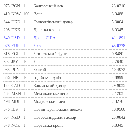
975
BGN
1
Болгарський лев
23.0210
410
KRW
100
Вона
3.0488
344
HKD
1
Гонконгівський долар
5.3004
208
DKK
1
Данська крона
6.0345
840
USD
1
Долар США
41.1891
978
EUR
1
Євро
45.0238
818
EGP
1
Єгипетський фунт
0.8480
392
JPY
10
Єна
2.7640
985
PLN
1
Злотий
10.4972
356
INR
10
Індійська рупія
4.8999
124
CAD
1
Канадський долар
29.9035
484
MXN
1
Мексиканське песо
2.1203
498
MDL
1
Молдовський лей
2.3276
376
ILS
1
Новий ізраїльський шекель
10.9560
554
NZD
1
Новозеландський долар
25.0842
578
NOK
1
Норвезька крона
3.8345