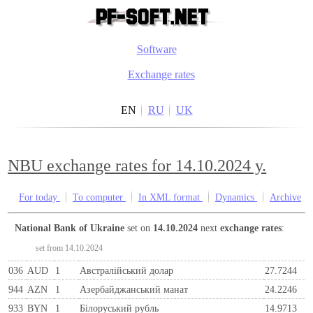
Software
Exchange rates
EN
RU
UK
NBU exchange rates for 14.10.2024 y.
For today
To computer
In XML format
Dynamics
Archive
National Bank of Ukraine
set on
14.10.2024
next
exchange rates
:
set from 14.10.2024
036
AUD
1
Австралійський долар
27.7244
944
AZN
1
Азербайджанський манат
24.2246
933
BYN
1
Бiлоруський рубль
14.9713