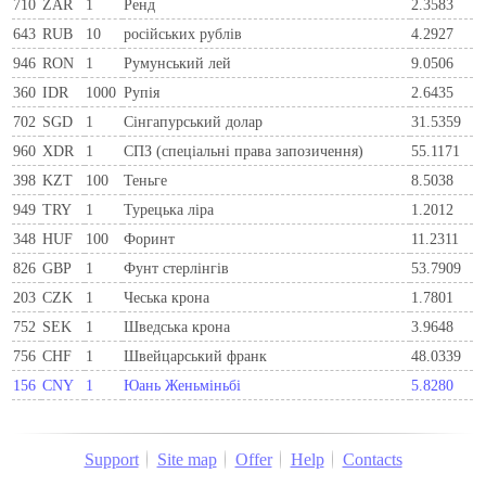
710
ZAR
1
Ренд
2.3583
643
RUB
10
російських рублів
4.2927
946
RON
1
Румунський лей
9.0506
360
IDR
1000
Рупія
2.6435
702
SGD
1
Сінгапурський долар
31.5359
960
XDR
1
СПЗ (спеціальні права запозичення)
55.1171
398
KZT
100
Теньге
8.5038
949
TRY
1
Турецька ліра
1.2012
348
HUF
100
Форинт
11.2311
826
GBP
1
Фунт стерлінгів
53.7909
203
CZK
1
Чеська крона
1.7801
752
SEK
1
Шведська крона
3.9648
756
CHF
1
Швейцарський франк
48.0339
156
CNY
1
Юань Женьміньбі
5.8280
Support
Site map
Offer
Help
Contacts