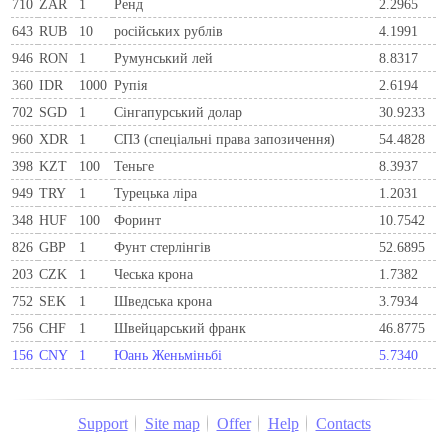
710
ZAR
1
Ренд
2.2965
643
RUB
10
російських рублів
4.1991
946
RON
1
Румунський лей
8.8317
360
IDR
1000
Рупія
2.6194
702
SGD
1
Сінгапурський долар
30.9233
960
XDR
1
СПЗ (спеціальні права запозичення)
54.4828
398
KZT
100
Теньге
8.3937
949
TRY
1
Турецька ліра
1.2031
348
HUF
100
Форинт
10.7542
826
GBP
1
Фунт стерлінгів
52.6895
203
CZK
1
Чеська крона
1.7382
752
SEK
1
Шведська крона
3.7934
756
CHF
1
Швейцарський франк
46.8775
156
CNY
1
Юань Женьміньбі
5.7340
Support
Site map
Offer
Help
Contacts