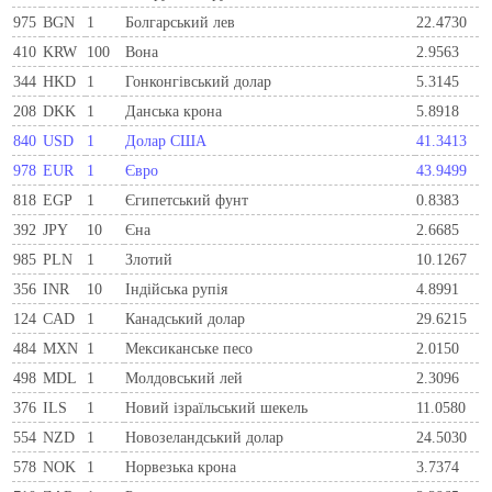
975
BGN
1
Болгарський лев
22.4730
410
KRW
100
Вона
2.9563
344
HKD
1
Гонконгівський долар
5.3145
208
DKK
1
Данська крона
5.8918
840
USD
1
Долар США
41.3413
978
EUR
1
Євро
43.9499
818
EGP
1
Єгипетський фунт
0.8383
392
JPY
10
Єна
2.6685
985
PLN
1
Злотий
10.1267
356
INR
10
Індійська рупія
4.8991
124
CAD
1
Канадський долар
29.6215
484
MXN
1
Мексиканське песо
2.0150
498
MDL
1
Молдовський лей
2.3096
376
ILS
1
Новий ізраїльський шекель
11.0580
554
NZD
1
Новозеландський долар
24.5030
578
NOK
1
Норвезька крона
3.7374