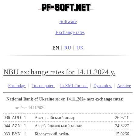
Software
Exchange rates
EN
RU
UK
NBU exchange rates for 14.11.2024 y.
For today
To computer
In XML format
Dynamics
Archive
National Bank of Ukraine
set on
14.11.2024
next
exchange rates
:
set from 14.11.2024
036
AUD
1
Австралійський долар
26.9711
944
AZN
1
Азербайджанський манат
24.3227
933
BYN
1
Бiлоруський рубль
15.0266