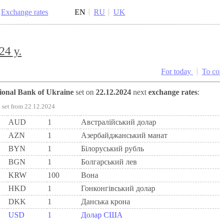
Exchange rates
EN
RU
UK
24 y.
For today
To c
tional Bank of Ukraine
set on
22.12.2024
next
exchange rates
:
set from 22.12.2024
AUD
1
Австралійський долар
AZN
1
Азербайджанський манат
BYN
1
Бiлоруський рубль
BGN
1
Болгарський лев
KRW
100
Вона
HKD
1
Гонконгівський долар
DKK
1
Данська крона
USD
1
Долар США