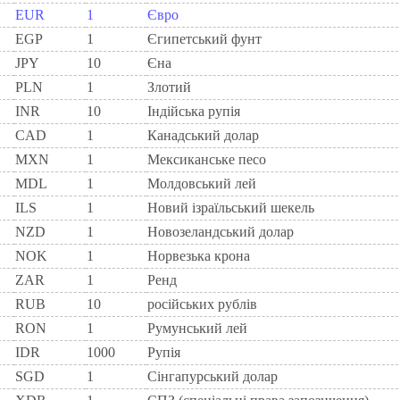
EUR
1
Євро
EGP
1
Єгипетський фунт
JPY
10
Єна
PLN
1
Злотий
INR
10
Індійська рупія
CAD
1
Канадський долар
MXN
1
Мексиканське песо
MDL
1
Молдовський лей
ILS
1
Новий ізраїльський шекель
NZD
1
Новозеландський долар
NOK
1
Норвезька крона
ZAR
1
Ренд
RUB
10
російських рублів
RON
1
Румунський лей
IDR
1000
Рупія
SGD
1
Сінгапурський долар