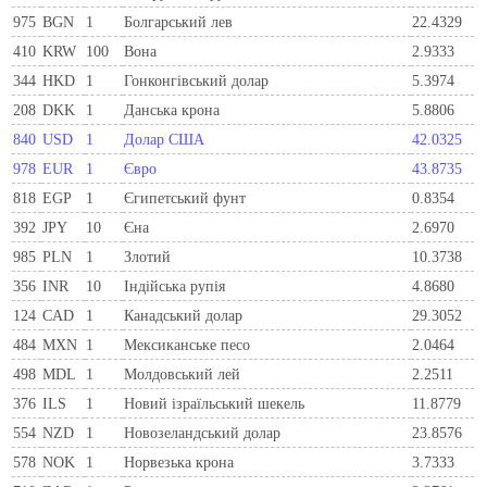
975
BGN
1
Болгарський лев
22.4329
410
KRW
100
Вона
2.9333
344
HKD
1
Гонконгівський долар
5.3974
208
DKK
1
Данська крона
5.8806
840
USD
1
Долар США
42.0325
978
EUR
1
Євро
43.8735
818
EGP
1
Єгипетський фунт
0.8354
392
JPY
10
Єна
2.6970
985
PLN
1
Злотий
10.3738
356
INR
10
Індійська рупія
4.8680
124
CAD
1
Канадський долар
29.3052
484
MXN
1
Мексиканське песо
2.0464
498
MDL
1
Молдовський лей
2.2511
376
ILS
1
Новий ізраїльський шекель
11.8779
554
NZD
1
Новозеландський долар
23.8576
578
NOK
1
Норвезька крона
3.7333