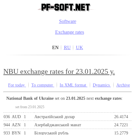
Software
Exchange rates
EN
RU
UK
NBU exchange rates for 23.01.2025 y.
For today
To computer
In XML format
Dynamics
Archive
National Bank of Ukraine
set on
23.01.2025
next
exchange rates
:
set from 23.01.2025
036
AUD
1
Австралійський долар
26.4174
944
AZN
1
Азербайджанський манат
24.7221
933
BYN
1
Бiлоруський рубль
15.2779