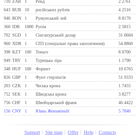
710
ZAR
1
Ренд
2.2761
643
RUB
10
російських рублів
4.2516
946
RON
1
Румунський лей
8.8170
360
IDR
1000
Рупія
2.5815
702
SGD
1
Сінгапурський долар
31.0684
960
XDR
1
СПЗ (спеціальні права запозичення)
54.8860
398
KZT
100
Теньге
8.0700
949
TRY
1
Турецька ліра
1.1790
348
HUF
100
Форинт
10.6765
826
GBP
1
Фунт стерлінгів
51.9333
203
CZK
1
Чеська крона
1.7455
752
SEK
1
Шведська крона
3.8277
756
CHF
1
Швейцарський франк
46.4422
156
CNY
1
Юань Женьміньбі
5.7840
Support
Site map
Offer
Help
Contacts