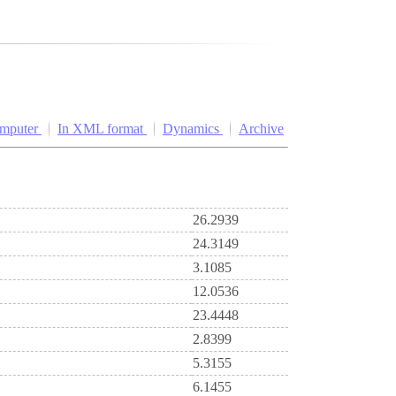
omputer
In XML format
Dynamics
Archive
26.2939
24.3149
3.1085
12.0536
23.4448
2.8399
5.3155
6.1455