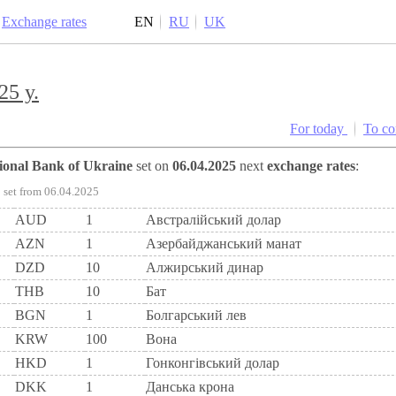
Exchange rates
EN
RU
UK
25 y.
For today
To c
tional Bank of Ukraine
set on
06.04.2025
next
exchange rates
:
set from 06.04.2025
AUD
1
Австралійський долар
AZN
1
Азербайджанський манат
DZD
10
Алжирський динар
THB
10
Бат
BGN
1
Болгарський лев
KRW
100
Вона
HKD
1
Гонконгівський долар
DKK
1
Данська крона