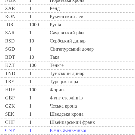
NOK
1
Норвезька крона
ZAR
1
Ренд
RON
1
Румунський лей
IDR
1000
Рупія
SAR
1
Саудівський ріял
RSD
10
Сербський динар
SGD
1
Сінгапурський долар
BDT
10
Така
KZT
100
Теньге
TND
1
Туніський динар
TRY
1
Турецька ліра
HUF
100
Форинт
GBP
1
Фунт стерлінгів
CZK
1
Чеська крона
SEK
1
Шведська крона
CHF
1
Швейцарський франк
CNY
1
Юань Женьміньбі