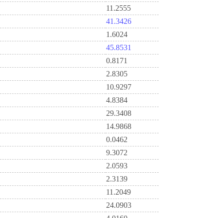
11.2555
41.3426
1.6024
45.8531
0.8171
2.8305
10.9297
4.8384
29.3408
14.9868
0.0462
9.3072
2.0593
2.3139
11.2049
24.0903