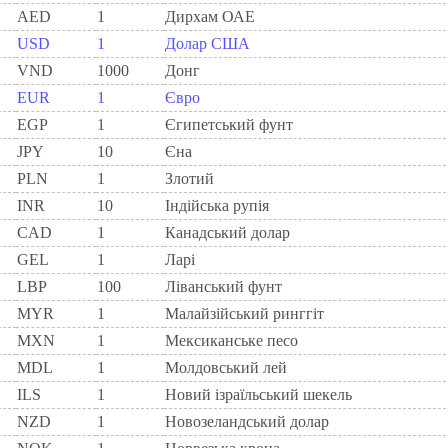
AED
1
Дирхам ОАЕ
USD
1
Долар США
VND
1000
Донг
EUR
1
Євро
EGP
1
Єгипетський фунт
JPY
10
Єна
PLN
1
Злотий
INR
10
Індійська рупія
CAD
1
Канадський долар
GEL
1
Ларi
LBP
100
Ліванський фунт
MYR
1
Малайзійський ринггіт
MXN
1
Мексиканське песо
MDL
1
Молдовський лей
ILS
1
Новий ізраїльський шекель
NZD
1
Новозеландський долар