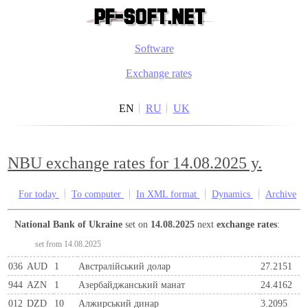
Software
Exchange rates
EN
RU
UK
NBU exchange rates for 14.08.2025 y.
For today
To computer
In XML format
Dynamics
Archive
National Bank of Ukraine
set on
14.08.2025
next
exchange rates
:
set from 14.08.2025
036
AUD
1
Австралійський долар
27.2151
944
AZN
1
Азербайджанський манат
24.4162
012
DZD
10
Алжирський динар
3.2095