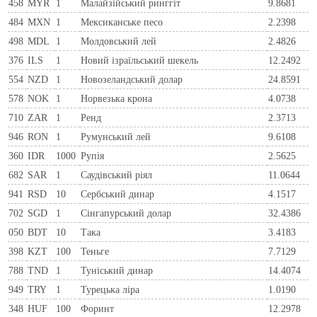
458
MYR
1
Малайзійський ринггіт
9.8681
484
MXN
1
Мексиканське песо
2.2398
498
MDL
1
Молдовський лей
2.4826
376
ILS
1
Новий ізраїльський шекель
12.2492
554
NZD
1
Новозеландський долар
24.8591
578
NOK
1
Норвезька крона
4.0738
710
ZAR
1
Ренд
2.3713
946
RON
1
Румунський лей
9.6108
360
IDR
1000
Рупія
2.5625
682
SAR
1
Саудівський ріял
11.0644
941
RSD
10
Сербський динар
4.1517
702
SGD
1
Сінгапурський долар
32.4386
050
BDT
10
Така
3.4183
398
KZT
100
Теньге
7.7129
788
TND
1
Туніський динар
14.4074
949
TRY
1
Турецька ліра
1.0190
348
HUF
100
Форинт
12.2978