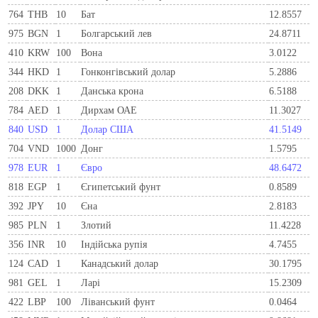
764
THB
10
Бат
12.8557
975
BGN
1
Болгарський лев
24.8711
410
KRW
100
Вона
3.0122
344
HKD
1
Гонконгівський долар
5.2886
208
DKK
1
Данська крона
6.5188
784
AED
1
Дирхам ОАЕ
11.3027
840
USD
1
Долар США
41.5149
704
VND
1000
Донг
1.5795
978
EUR
1
Євро
48.6472
818
EGP
1
Єгипетський фунт
0.8589
392
JPY
10
Єна
2.8183
985
PLN
1
Злотий
11.4228
356
INR
10
Індійська рупія
4.7455
124
CAD
1
Канадський долар
30.1795
981
GEL
1
Ларi
15.2309
422
LBP
100
Ліванський фунт
0.0464