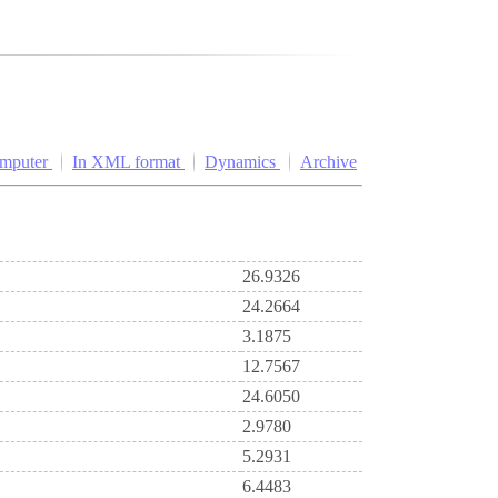
omputer
In XML format
Dynamics
Archive
26.9326
24.2664
3.1875
12.7567
24.6050
2.9780
5.2931
6.4483