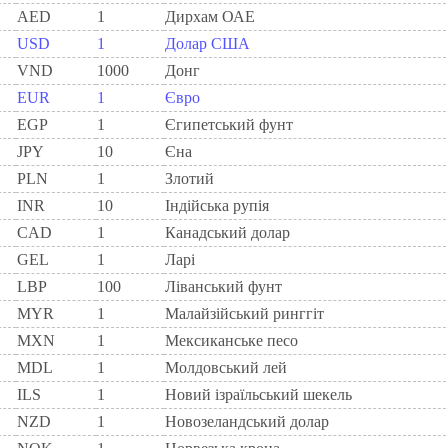
AED
1
Дирхам ОАЕ
USD
1
Долар США
VND
1000
Донг
EUR
1
Євро
EGP
1
Єгипетський фунт
JPY
10
Єна
PLN
1
Злотий
INR
10
Індійська рупія
CAD
1
Канадський долар
GEL
1
Ларi
LBP
100
Ліванський фунт
MYR
1
Малайзійський ринггіт
MXN
1
Мексиканське песо
MDL
1
Молдовський лей
ILS
1
Новий ізраїльський шекель
NZD
1
Новозеландський долар