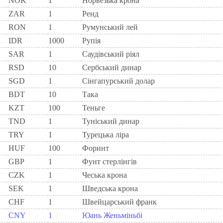
NOK
1
Норвезька крона
ZAR
1
Ренд
RON
1
Румунський лей
IDR
1000
Рупія
SAR
1
Саудівський ріял
RSD
10
Сербський динар
SGD
1
Сінгапурський долар
BDT
10
Така
KZT
100
Теньге
TND
1
Туніський динар
TRY
1
Турецька ліра
HUF
100
Форинт
GBP
1
Фунт стерлінгів
CZK
1
Чеська крона
SEK
1
Шведська крона
CHF
1
Швейцарський франк
CNY
1
Юань Женьміньбі