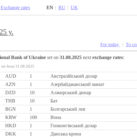
Exchange rates
EN
RU
UK
25 y.
For today
To c
tional Bank of Ukraine
set on
31.08.2025
next
exchange rates
:
set from 31.08.2025
AUD
1
Австралійський долар
AZN
1
Азербайджанський манат
DZD
10
Алжирський динар
THB
10
Бат
BGN
1
Болгарський лев
KRW
100
Вона
HKD
1
Гонконгівський долар
DKK
1
Данська крона