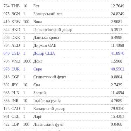
764
THB
10
Бат
12.7649
975
BGN
1
Болгарський лев
24.8249
410
KRW
100
Вона
2.9081
344
HKD
1
Гонконгівський долар
5.3913
208
DKK
1
Данська крона
6.4998
784
AED
1
Дирхам ОАЕ
11.4068
840
USD
1
Долар США
41.8970
704
VND
1000
Донг
1.5908
978
EUR
1
Євро
48.5502
818
EGP
1
Єгипетський фунт
0.8804
392
JPY
10
Єна
2.7439
985
PLN
1
Злотий
11.4654
356
INR
10
Індійська рупія
4.7689
124
CAD
1
Канадський долар
29.9350
981
GEL
1
Ларi
15.4283
422
LBP
100
Ліванський фунт
0.0468