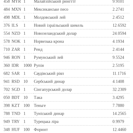
458
MYR
1
Малайзійський ринггіт
9.9101
484
MXN
1
Мексиканське песо
2.2741
498
MDL
1
Молдовський лей
2.4512
376
ILS
1
Новий ізраїльський шекель
12.6592
554
NZD
1
Новозеландський долар
24.0594
578
NOK
1
Норвезька крона
4.1934
710
ZAR
1
Ренд
2.4144
946
RON
1
Румунський лей
9.5524
360
IDR
1000
Рупія
2.5195
682
SAR
1
Саудівський ріял
11.1716
941
RSD
10
Сербський динар
4.1408
702
SGD
1
Сінгапурський долар
32.2309
050
BDT
10
Така
3.4295
398
KZT
100
Теньге
7.7880
788
TND
1
Туніський динар
14.2565
949
TRY
1
Турецька ліра
0.9979
348
HUF
100
Форинт
12.4460