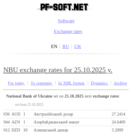
Software
Exchange rates
EN
RU
UK
NBU exchange rates for 25.10.2025 y.
For today
To computer
In XML format
Dynamics
Archive
National Bank of Ukraine
set on
25.10.2025
next
exchange rates
:
set from 25.10.2025
036
AUD
1
Австралійський долар
27.2414
944
AZN
1
Азербайджанський манат
24.6409
012
DZD
10
Алжирський динар
3.2099