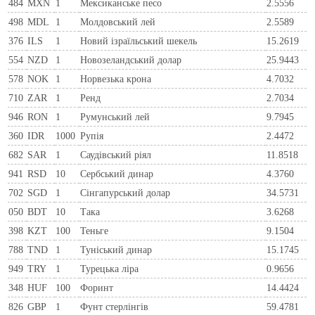
484
MXN
1
Мексиканське песо
2.5556
498
MDL
1
Молдовський лей
2.5589
376
ILS
1
Новий ізраїльський шекель
15.2619
554
NZD
1
Новозеландський долар
25.9443
578
NOK
1
Норвезька крона
4.7032
710
ZAR
1
Ренд
2.7034
946
RON
1
Румунський лей
9.7945
360
IDR
1000
Рупія
2.4472
682
SAR
1
Саудівський ріял
11.8518
941
RSD
10
Сербський динар
4.3760
702
SGD
1
Сінгапурський долар
34.5731
050
BDT
10
Така
3.6268
398
KZT
100
Теньге
9.1504
788
TND
1
Туніський динар
15.1745
949
TRY
1
Турецька ліра
0.9656
348
HUF
100
Форинт
14.4424
826
GBP
1
Фунт стерлінгів
59.4781