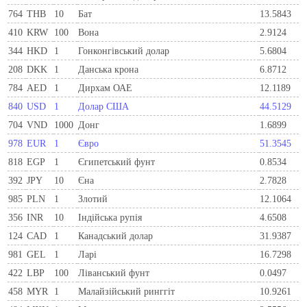
764
THB
10
Бат
13.5843
410
KRW
100
Вона
2.9124
344
HKD
1
Гонконгівський долар
5.6804
208
DKK
1
Данська крона
6.8712
784
AED
1
Дирхам ОАЕ
12.1189
840
USD
1
Долар США
44.5129
704
VND
1000
Донг
1.6899
978
EUR
1
Євро
51.3545
818
EGP
1
Єгипетський фунт
0.8534
392
JPY
10
Єна
2.7828
985
PLN
1
Злотий
12.1064
356
INR
10
Індійська рупія
4.6508
124
CAD
1
Канадський долар
31.9387
981
GEL
1
Ларi
16.7298
422
LBP
100
Ліванський фунт
0.0497
458
MYR
1
Малайзійський ринггіт
10.9261