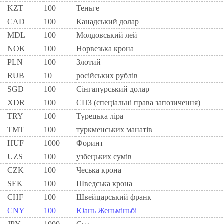
KZT
100
Теньге
CAD
100
Канадський долар
MDL
100
Молдовський лей
NOK
100
Норвезька крона
PLN
100
Злотий
RUB
10
російських рублів
SGD
100
Сінгапурський долар
XDR
100
СПЗ (спеціальні права запозичення)
TRY
100
Турецька ліра
TMT
100
туркменських манатів
HUF
1000
Форинт
UZS
100
узбецьких сумів
CZK
100
Чеська крона
SEK
100
Шведська крона
CHF
100
Швейцарський франк
CNY
100
Юань Женьміньбі