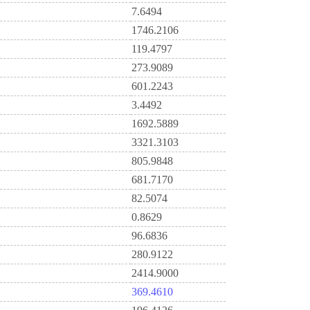
7.6494
1746.2106
119.4797
273.9089
601.2243
3.4492
1692.5889
3321.3103
805.9848
681.7170
82.5074
0.8629
96.6836
280.9122
2414.9000
369.4610