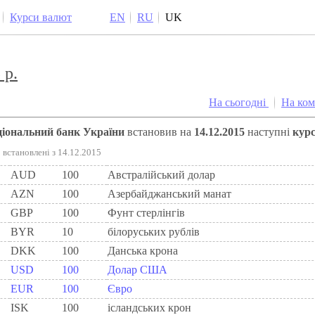
Курси валют
EN
RU
UK
 р.
На сьогодні
На ко
аціональний банк України
встановив на
14.12.2015
наступні
кур
встановлені з 14.12.2015
AUD
100
Австралійський долар
AZN
100
Азербайджанський манат
GBP
100
Фунт стерлінгів
BYR
10
білоруських рублів
DKK
100
Данська крона
USD
100
Долар США
EUR
100
Євро
ISK
100
ісландських крон