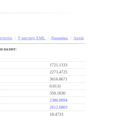
мп'ютер
У вигляді XML
Динаміка
Архів
си валют
:
1721.1333
2273.4725
3616.6671
0.0131
350.1830
2386.0094
2612.6803
18.4733