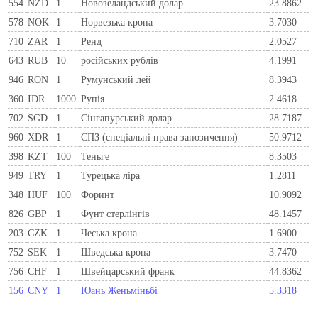
554
NZD
1
Новозеландський долар
23.8862
578
NOK
1
Норвезька крона
3.7030
710
ZAR
1
Ренд
2.0527
643
RUB
10
російських рублів
4.1991
946
RON
1
Румунський лей
8.3943
360
IDR
1000
Рупія
2.4618
702
SGD
1
Сінгапурський долар
28.7187
960
XDR
1
СПЗ (спеціальні права запозичення)
50.9712
398
KZT
100
Теньге
8.3503
949
TRY
1
Турецька ліра
1.2811
348
HUF
100
Форинт
10.9092
826
GBP
1
Фунт стерлінгів
48.1457
203
CZK
1
Чеська крона
1.6900
752
SEK
1
Шведська крона
3.7470
756
CHF
1
Швейцарський франк
44.8362
156
CNY
1
Юань Женьміньбі
5.3318