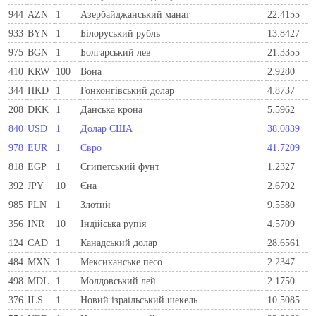
944
AZN
1
Азербайджанський манат
22.4155
933
BYN
1
Бiлоруський рубль
13.8427
975
BGN
1
Болгарський лев
21.3355
410
KRW
100
Вона
2.9280
344
HKD
1
Гонконгівський долар
4.8737
208
DKK
1
Данська крона
5.5962
840
USD
1
Долар США
38.0839
978
EUR
1
Євро
41.7209
818
EGP
1
Єгипетський фунт
1.2327
392
JPY
10
Єна
2.6792
985
PLN
1
Злотий
9.5580
356
INR
10
Індійська рупія
4.5709
124
CAD
1
Канадський долар
28.6561
484
MXN
1
Мексиканське песо
2.2347
498
MDL
1
Молдовський лей
2.1750
376
ILS
1
Новий ізраїльський шекель
10.5085