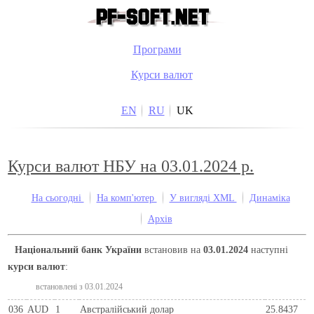
Програми
Курси валют
EN
RU
UK
Курси валют НБУ на 03.01.2024 р.
На сьогодні
На комп'ютер
У вигляді XML
Динаміка
Архів
Національний банк України
встановив на
03.01.2024
наступні
курси валют
:
встановлені з 03.01.2024
036
AUD
1
Австралійський долар
25.8437