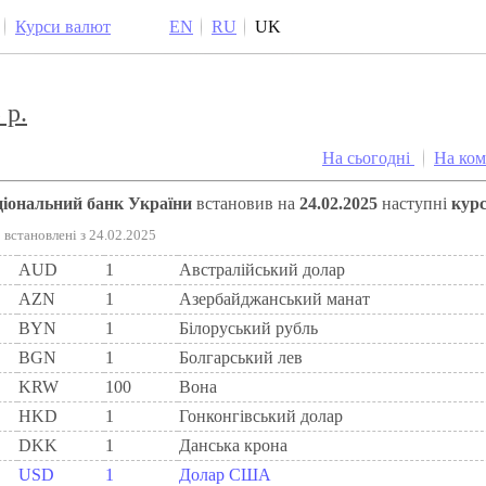
Курси валют
EN
RU
UK
 р.
На сьогодні
На ко
аціональний банк України
встановив на
24.02.2025
наступні
кур
встановлені з 24.02.2025
AUD
1
Австралійський долар
AZN
1
Азербайджанський манат
BYN
1
Бiлоруський рубль
BGN
1
Болгарський лев
KRW
100
Вона
HKD
1
Гонконгівський долар
DKK
1
Данська крона
USD
1
Долар США