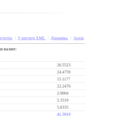
мп'ютер
У вигляді XML
Динаміка
Архів
си валют
:
26.5523
24.4759
15.1177
22.2476
2.9004
5.3519
5.8335
41.5919