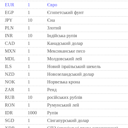
EUR
1
Євро
EGP
1
Єгипетський фунт
JPY
10
Єна
PLN
1
Злотий
INR
10
Індійська рупія
CAD
1
Канадський долар
MXN
1
Мексиканське песо
MDL
1
Молдовський лей
ILS
1
Новий ізраїльський шекель
NZD
1
Новозеландський долар
NOK
1
Норвезька крона
ZAR
1
Ренд
RUB
10
російських рублів
RON
1
Румунський лей
IDR
1000
Рупія
SGD
1
Сінгапурський долар