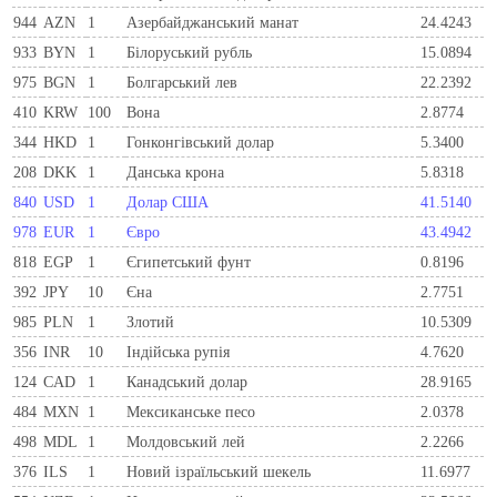
944
AZN
1
Азербайджанський манат
24.4243
933
BYN
1
Бiлоруський рубль
15.0894
975
BGN
1
Болгарський лев
22.2392
410
KRW
100
Вона
2.8774
344
HKD
1
Гонконгівський долар
5.3400
208
DKK
1
Данська крона
5.8318
840
USD
1
Долар США
41.5140
978
EUR
1
Євро
43.4942
818
EGP
1
Єгипетський фунт
0.8196
392
JPY
10
Єна
2.7751
985
PLN
1
Злотий
10.5309
356
INR
10
Індійська рупія
4.7620
124
CAD
1
Канадський долар
28.9165
484
MXN
1
Мексиканське песо
2.0378
498
MDL
1
Молдовський лей
2.2266
376
ILS
1
Новий ізраїльський шекель
11.6977