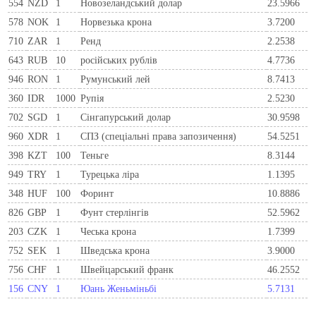
554
NZD
1
Новозеландський долар
23.5966
578
NOK
1
Норвезька крона
3.7200
710
ZAR
1
Ренд
2.2538
643
RUB
10
російських рублів
4.7736
946
RON
1
Румунський лей
8.7413
360
IDR
1000
Рупія
2.5230
702
SGD
1
Сінгапурський долар
30.9598
960
XDR
1
СПЗ (спеціальні права запозичення)
54.5251
398
KZT
100
Теньге
8.3144
949
TRY
1
Турецька ліра
1.1395
348
HUF
100
Форинт
10.8886
826
GBP
1
Фунт стерлінгів
52.5962
203
CZK
1
Чеська крона
1.7399
752
SEK
1
Шведська крона
3.9000
756
CHF
1
Швейцарський франк
46.2552
156
CNY
1
Юань Женьміньбі
5.7131