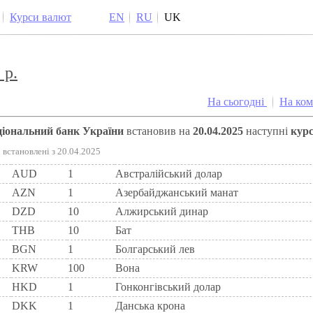
Курси валют
EN
RU
UK
 р.
На сьогодні
На ко
аціональний банк України
встановив на
20.04.2025
наступні
кур
встановлені з 20.04.2025
AUD
1
Австралійський долар
AZN
1
Азербайджанський манат
DZD
10
Алжирський динар
THB
10
Бат
BGN
1
Болгарський лев
KRW
100
Вона
HKD
1
Гонконгівський долар
DKK
1
Данська крона