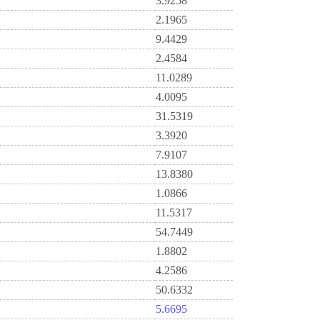
3.9258
2.1965
9.4429
2.4584
11.0289
4.0095
31.5319
3.3920
7.9107
13.8380
1.0866
11.5317
54.7449
1.8802
4.2586
50.6332
5.6695