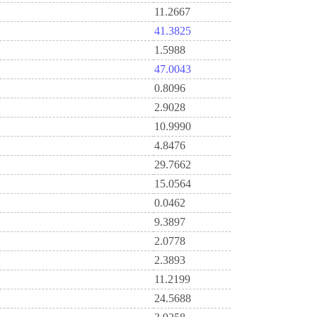
11.2667
41.3825
1.5988
47.0043
0.8096
2.9028
10.9990
4.8476
29.7662
15.0564
0.0462
9.3897
2.0778
2.3893
11.2199
24.5688