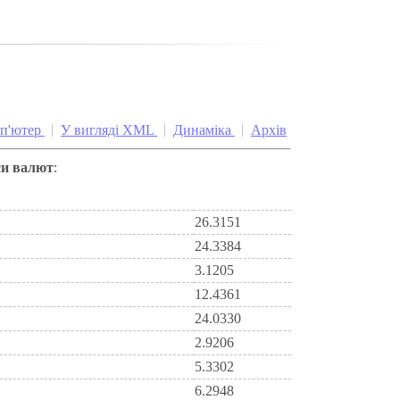
мп'ютер
У вигляді XML
Динаміка
Архів
си валют
:
26.3151
24.3384
3.1205
12.4361
24.0330
2.9206
5.3302
6.2948