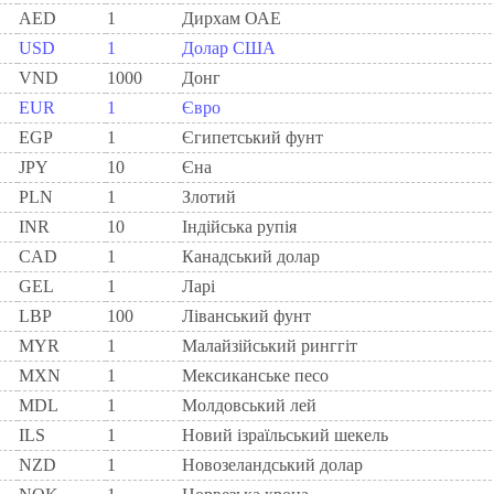
AED
1
Дирхам ОАЕ
USD
1
Долар США
VND
1000
Донг
EUR
1
Євро
EGP
1
Єгипетський фунт
JPY
10
Єна
PLN
1
Злотий
INR
10
Індійська рупія
CAD
1
Канадський долар
GEL
1
Ларi
LBP
100
Ліванський фунт
MYR
1
Малайзійський ринггіт
MXN
1
Мексиканське песо
MDL
1
Молдовський лей
ILS
1
Новий ізраїльський шекель
NZD
1
Новозеландський долар