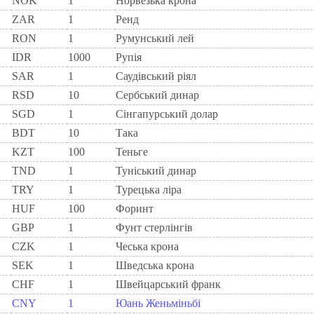
NOK
1
Норвезька крона
ZAR
1
Ренд
RON
1
Румунський лей
IDR
1000
Рупія
SAR
1
Саудівський ріял
RSD
10
Сербський динар
SGD
1
Сінгапурський долар
BDT
10
Така
KZT
100
Теньге
TND
1
Туніський динар
TRY
1
Турецька ліра
HUF
100
Форинт
GBP
1
Фунт стерлінгів
CZK
1
Чеська крона
SEK
1
Шведська крона
CHF
1
Швейцарський франк
CNY
1
Юань Женьміньбі