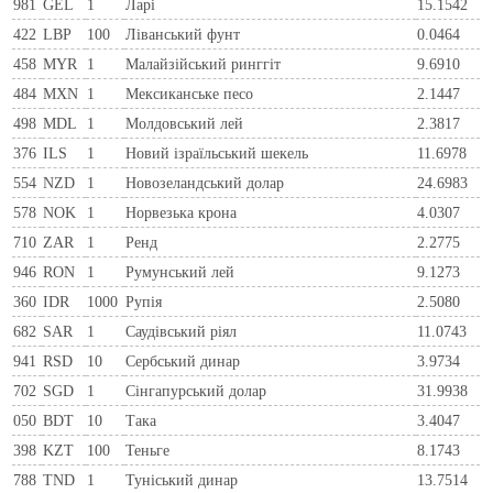
981
GEL
1
Ларi
15.1542
422
LBP
100
Ліванський фунт
0.0464
458
MYR
1
Малайзійський ринггіт
9.6910
484
MXN
1
Мексиканське песо
2.1447
498
MDL
1
Молдовський лей
2.3817
376
ILS
1
Новий ізраїльський шекель
11.6978
554
NZD
1
Новозеландський долар
24.6983
578
NOK
1
Норвезька крона
4.0307
710
ZAR
1
Ренд
2.2775
946
RON
1
Румунський лей
9.1273
360
IDR
1000
Рупія
2.5080
682
SAR
1
Саудівський ріял
11.0743
941
RSD
10
Сербський динар
3.9734
702
SGD
1
Сінгапурський долар
31.9938
050
BDT
10
Така
3.4047
398
KZT
100
Теньге
8.1743
788
TND
1
Туніський динар
13.7514