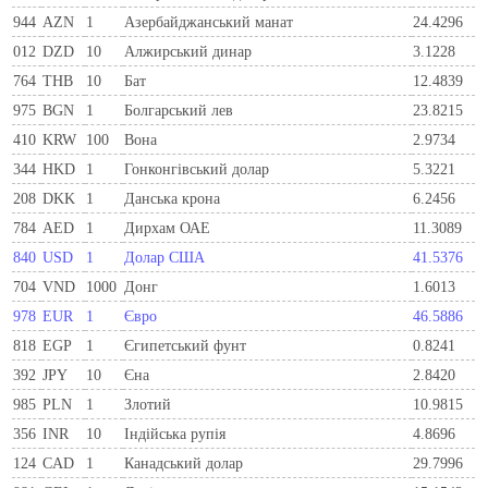
944
AZN
1
Азербайджанський манат
24.4296
012
DZD
10
Алжирський динар
3.1228
764
THB
10
Бат
12.4839
975
BGN
1
Болгарський лев
23.8215
410
KRW
100
Вона
2.9734
344
HKD
1
Гонконгівський долар
5.3221
208
DKK
1
Данська крона
6.2456
784
AED
1
Дирхам ОАЕ
11.3089
840
USD
1
Долар США
41.5376
704
VND
1000
Донг
1.6013
978
EUR
1
Євро
46.5886
818
EGP
1
Єгипетський фунт
0.8241
392
JPY
10
Єна
2.8420
985
PLN
1
Злотий
10.9815
356
INR
10
Індійська рупія
4.8696
124
CAD
1
Канадський долар
29.7996