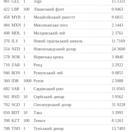
981
GEL
1
Ларi
15.1321
422
LBP
100
Ліванський фунт
0.0463
458
MYR
1
Малайзійський ринггіт
9.6815
484
MXN
1
Мексиканське песо
2.1443
498
MDL
1
Молдовський лей
2.3761
376
ILS
1
Новий ізраїльський шекель
11.7169
554
NZD
1
Новозеландський долар
24.3600
578
NOK
1
Норвезька крона
3.9840
710
ZAR
1
Ренд
2.2922
946
RON
1
Румунський лей
9.0855
360
IDR
1000
Рупія
2.5088
682
SAR
1
Саудівський ріял
11.0565
941
RSD
10
Сербський динар
3.9562
702
SGD
1
Сінгапурський долар
31.9228
050
BDT
10
Така
3.3993
398
KZT
100
Теньге
8.1263
788
TND
1
Туніський динар
13.7403