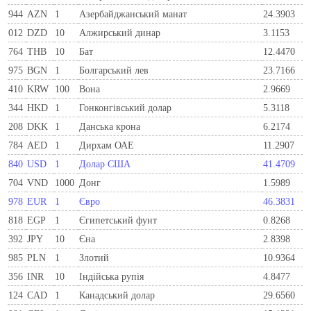
944
AZN
1
Азербайджанський манат
24.3903
012
DZD
10
Алжирський динар
3.1153
764
THB
10
Бат
12.4470
975
BGN
1
Болгарський лев
23.7166
410
KRW
100
Вона
2.9669
344
HKD
1
Гонконгівський долар
5.3118
208
DKK
1
Данська крона
6.2174
784
AED
1
Дирхам ОАЕ
11.2907
840
USD
1
Долар США
41.4709
704
VND
1000
Донг
1.5989
978
EUR
1
Євро
46.3831
818
EGP
1
Єгипетський фунт
0.8268
392
JPY
10
Єна
2.8398
985
PLN
1
Злотий
10.9364
356
INR
10
Індійська рупія
4.8477
124
CAD
1
Канадський долар
29.6560