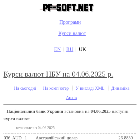
Програми
Курси валют
EN
RU
UK
Курси валют НБУ на 04.06.2025 р.
На сьогодні
На комп'ютер
У вигляді XML
Динаміка
Архів
Національний банк України
встановив на
04.06.2025
наступні
курси валют
:
встановлені з 04.06.2025
036
AUD
1
Австралійський долар
26.8839