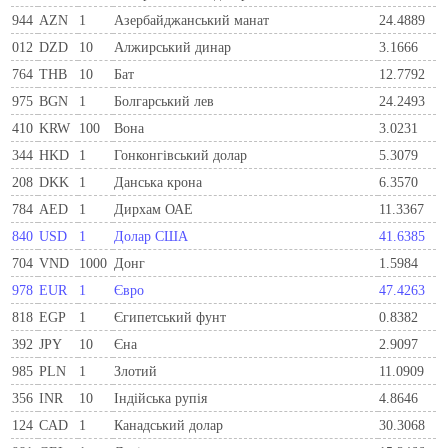
944
AZN
1
Азербайджанський манат
24.4889
012
DZD
10
Алжирський динар
3.1666
764
THB
10
Бат
12.7792
975
BGN
1
Болгарський лев
24.2493
410
KRW
100
Вона
3.0231
344
HKD
1
Гонконгівський долар
5.3079
208
DKK
1
Данська крона
6.3570
784
AED
1
Дирхам ОАЕ
11.3367
840
USD
1
Долар США
41.6385
704
VND
1000
Донг
1.5984
978
EUR
1
Євро
47.4263
818
EGP
1
Єгипетський фунт
0.8382
392
JPY
10
Єна
2.9097
985
PLN
1
Злотий
11.0909
356
INR
10
Індійська рупія
4.8646
124
CAD
1
Канадський долар
30.3068