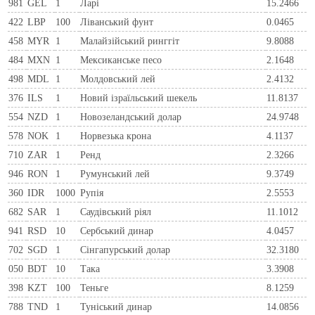
981
GEL
1
Ларi
15.2466
422
LBP
100
Ліванський фунт
0.0465
458
MYR
1
Малайзійський ринггіт
9.8088
484
MXN
1
Мексиканське песо
2.1648
498
MDL
1
Молдовський лей
2.4132
376
ILS
1
Новий ізраїльський шекель
11.8137
554
NZD
1
Новозеландський долар
24.9748
578
NOK
1
Норвезька крона
4.1137
710
ZAR
1
Ренд
2.3266
946
RON
1
Румунський лей
9.3749
360
IDR
1000
Рупія
2.5553
682
SAR
1
Саудівський ріял
11.1012
941
RSD
10
Сербський динар
4.0457
702
SGD
1
Сінгапурський долар
32.3180
050
BDT
10
Така
3.3908
398
KZT
100
Теньге
8.1259
788
TND
1
Туніський динар
14.0856