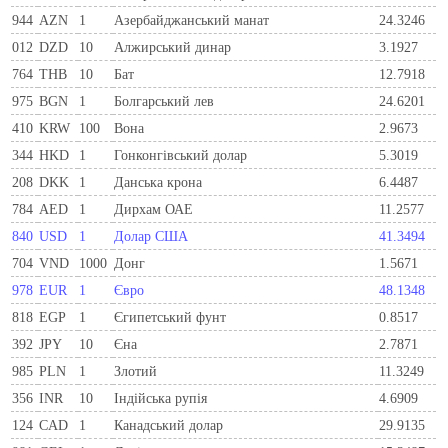
944
AZN
1
Азербайджанський манат
24.3246
012
DZD
10
Алжирський динар
3.1927
764
THB
10
Бат
12.7918
975
BGN
1
Болгарський лев
24.6201
410
KRW
100
Вона
2.9673
344
HKD
1
Гонконгівський долар
5.3019
208
DKK
1
Данська крона
6.4487
784
AED
1
Дирхам ОАЕ
11.2577
840
USD
1
Долар США
41.3494
704
VND
1000
Донг
1.5671
978
EUR
1
Євро
48.1348
818
EGP
1
Єгипетський фунт
0.8517
392
JPY
10
Єна
2.7871
985
PLN
1
Злотий
11.3249
356
INR
10
Індійська рупія
4.6909
124
CAD
1
Канадський долар
29.9135