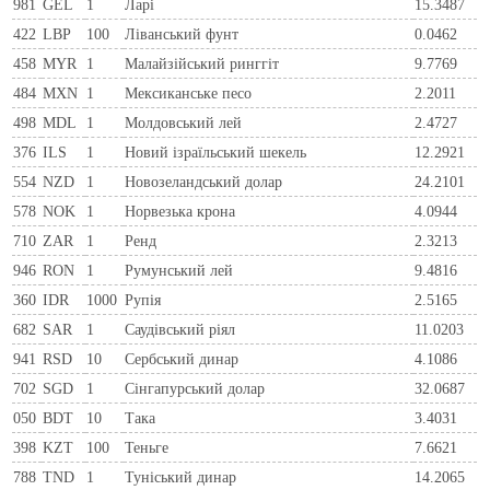
981
GEL
1
Ларi
15.3487
422
LBP
100
Ліванський фунт
0.0462
458
MYR
1
Малайзійський ринггіт
9.7769
484
MXN
1
Мексиканське песо
2.2011
498
MDL
1
Молдовський лей
2.4727
376
ILS
1
Новий ізраїльський шекель
12.2921
554
NZD
1
Новозеландський долар
24.2101
578
NOK
1
Норвезька крона
4.0944
710
ZAR
1
Ренд
2.3213
946
RON
1
Румунський лей
9.4816
360
IDR
1000
Рупія
2.5165
682
SAR
1
Саудівський ріял
11.0203
941
RSD
10
Сербський динар
4.1086
702
SGD
1
Сінгапурський долар
32.0687
050
BDT
10
Така
3.4031
398
KZT
100
Теньге
7.6621
788
TND
1
Туніський динар
14.2065