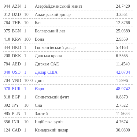
944
AZN
1
Азербайджанський манат
24.7429
012
DZD
10
Алжирський динар
3.2361
764
THB
10
Бат
12.8766
975
BGN
1
Болгарський лев
25.0389
410
KRW
100
Вона
2.9359
344
HKD
1
Гонконгівський долар
5.4163
208
DKK
1
Данська крона
6.5565
784
AED
1
Дирхам ОАЕ
11.4540
840
USD
1
Долар США
42.0704
704
VND
1000
Донг
1.5996
978
EUR
1
Євро
48.9742
818
EGP
1
Єгипетський фунт
0.8870
392
JPY
10
Єна
2.7522
985
PLN
1
Злотий
11.5638
356
INR
10
Індійська рупія
4.7674
124
CAD
1
Канадський долар
30.0890