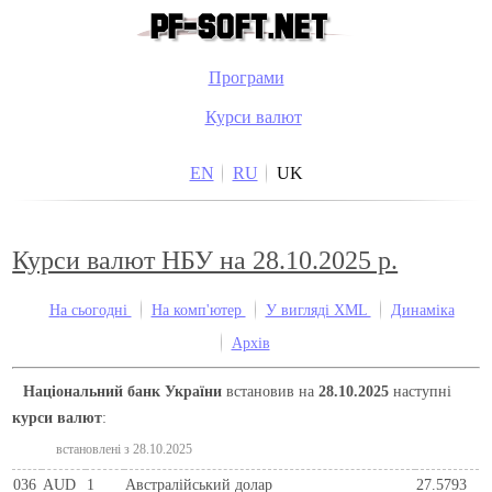
Програми
Курси валют
EN
RU
UK
Курси валют НБУ на 28.10.2025 р.
На сьогодні
На комп'ютер
У вигляді XML
Динаміка
Архів
Національний банк України
встановив на
28.10.2025
наступні
курси валют
:
встановлені з 28.10.2025
036
AUD
1
Австралійський долар
27.5793