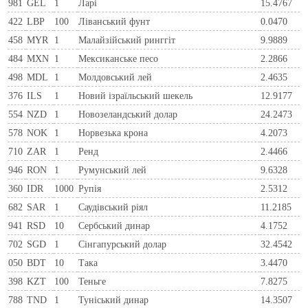
981
GEL
1
Ларi
15.4767
422
LBP
100
Ліванський фунт
0.0470
458
MYR
1
Малайзійський ринггіт
9.9889
484
MXN
1
Мексиканське песо
2.2866
498
MDL
1
Молдовський лей
2.4635
376
ILS
1
Новий ізраїльський шекель
12.9177
554
NZD
1
Новозеландський долар
24.2473
578
NOK
1
Норвезька крона
4.2073
710
ZAR
1
Ренд
2.4466
946
RON
1
Румунський лей
9.6328
360
IDR
1000
Рупія
2.5312
682
SAR
1
Саудівський ріял
11.2185
941
RSD
10
Сербський динар
4.1752
702
SGD
1
Сінгапурський долар
32.4542
050
BDT
10
Така
3.4470
398
KZT
100
Теньге
7.8275
788
TND
1
Туніський динар
14.3507