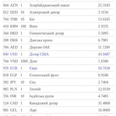
944
AZN
1
Азербайджанський манат
25.3183
012
DZD
10
Алжирський динар
3.3156
764
THB
10
Бат
13.6165
410
KRW
100
Вона
2.9335
344
HKD
1
Гонконгівський долар
5.5095
208
DKK
1
Данська крона
6.7981
784
AED
1
Дирхам ОАЕ
11.7200
840
USD
1
Долар США
43.0487
704
VND
1000
Донг
1.6580
978
EUR
1
Євро
50.7630
818
EGP
1
Єгипетський фунт
0.9186
392
JPY
10
Єна
2.7404
985
PLN
1
Злотий
12.0339
356
INR
10
Індійська рупія
4.7485
124
CAD
1
Канадський долар
31.4868
981
GEL
1
Ларi
16.0009