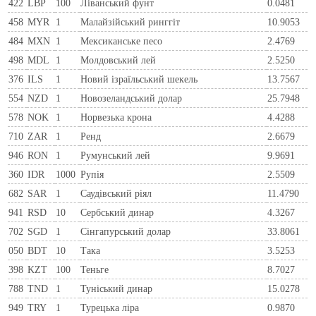
422
LBP
100
Ліванський фунт
0.0481
458
MYR
1
Малайзійський ринггіт
10.9053
484
MXN
1
Мексиканське песо
2.4769
498
MDL
1
Молдовський лей
2.5250
376
ILS
1
Новий ізраїльський шекель
13.7567
554
NZD
1
Новозеландський долар
25.7948
578
NOK
1
Норвезька крона
4.4288
710
ZAR
1
Ренд
2.6679
946
RON
1
Румунський лей
9.9691
360
IDR
1000
Рупія
2.5509
682
SAR
1
Саудівський ріял
11.4790
941
RSD
10
Сербський динар
4.3267
702
SGD
1
Сінгапурський долар
33.8061
050
BDT
10
Така
3.5253
398
KZT
100
Теньге
8.7027
788
TND
1
Туніський динар
15.0278
949
TRY
1
Турецька ліра
0.9870