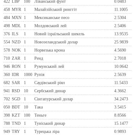
422
LBP
100
Ліванський фунт
0.0483
458
MYR
1
Малайзійський ринггіт
11.1005
484
MXN
1
Мексиканське песо
2.5304
498
MDL
1
Молдовський лей
2.5406
376
ILS
1
Новий ізраїльський шекель
13.9535
554
NZD
1
Новозеландський долар
25.9839
578
NOK
1
Норвезька крона
4.5690
710
ZAR
1
Ренд
2.7018
946
RON
1
Румунський лей
10.0642
360
IDR
1000
Рупія
2.5639
682
SAR
1
Саудівський ріял
11.5433
941
RSD
10
Сербський динар
4.3662
702
SGD
1
Сінгапурський долар
34.2473
050
BDT
10
Така
3.5415
398
KZT
100
Теньге
8.8566
788
TND
1
Туніський динар
15.1477
949
TRY
1
Турецька ліра
0.9893