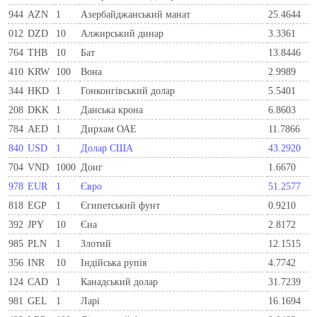
944
AZN
1
Азербайджанський манат
25.4644
012
DZD
10
Алжирський динар
3.3361
764
THB
10
Бат
13.8446
410
KRW
100
Вона
2.9989
344
HKD
1
Гонконгівський долар
5.5401
208
DKK
1
Данська крона
6.8603
784
AED
1
Дирхам ОАЕ
11.7866
840
USD
1
Долар США
43.2920
704
VND
1000
Донг
1.6670
978
EUR
1
Євро
51.2577
818
EGP
1
Єгипетський фунт
0.9210
392
JPY
10
Єна
2.8172
985
PLN
1
Злотий
12.1515
356
INR
10
Індійська рупія
4.7742
124
CAD
1
Канадський долар
31.7239
981
GEL
1
Ларi
16.1694