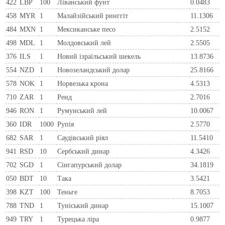
422
LBP
100
Ліванський фунт
0.0483
458
MYR
1
Малайзійський ринггіт
11.1306
484
MXN
1
Мексиканське песо
2.5152
498
MDL
1
Молдовський лей
2.5505
376
ILS
1
Новий ізраїльський шекель
13.8736
554
NZD
1
Новозеландський долар
25.8166
578
NOK
1
Норвезька крона
4.5313
710
ZAR
1
Ренд
2.7016
946
RON
1
Румунський лей
10.0067
360
IDR
1000
Рупія
2.5770
682
SAR
1
Саудівський ріял
11.5410
941
RSD
10
Сербський динар
4.3426
702
SGD
1
Сінгапурський долар
34.1819
050
BDT
10
Така
3.5421
398
KZT
100
Теньге
8.7053
788
TND
1
Туніський динар
15.1007
949
TRY
1
Турецька ліра
0.9877