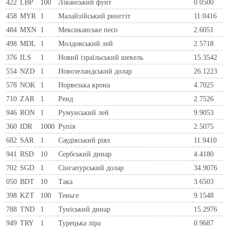
422
LBP
100
Ліванський фунт
0.0500
458
MYR
1
Малайзійський ринггіт
11.0416
484
MXN
1
Мексиканське песо
2.6051
498
MDL
1
Молдовський лей
2.5718
376
ILS
1
Новий ізраїльський шекель
15.3542
554
NZD
1
Новозеландський долар
26.1223
578
NOK
1
Норвезька крона
4.7025
710
ZAR
1
Ренд
2.7526
946
RON
1
Румунський лей
9.9053
360
IDR
1000
Рупія
2.5075
682
SAR
1
Саудівський ріял
11.9410
941
RSD
10
Сербський динар
4.4180
702
SGD
1
Сінгапурський долар
34.9076
050
BDT
10
Така
3.6503
398
KZT
100
Теньге
9.1548
788
TND
1
Туніський динар
15.2976
949
TRY
1
Турецька ліра
0.9687