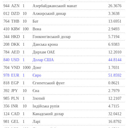
944
AZN
1
Азербайджанський манат
26.3676
012
DZD
10
Алжирський динар
3.3638
764
THB
10
Бат
13.6951
410
KRW
100
Вона
2.9493
344
HKD
1
Гонконгівський долар
5.7194
208
DKK
1
Данська крона
6.9383
784
AED
1
Дирхам ОАЕ
12.2010
840
USD
1
Долар США
44.8144
704
VND
1000
Донг
1.7031
978
EUR
1
Євро
51.8592
818
EGP
1
Єгипетський фунт
0.8621
392
JPY
10
Єна
2.7979
985
PLN
1
Злотий
12.2107
356
INR
10
Індійська рупія
4.7115
124
CAD
1
Канадський долар
32.0412
981
GEL
1
Ларi
16.8792